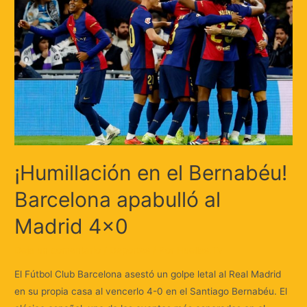
¡Humillación en el Bernabéu!
Barcelona apabulló al
Madrid 4×0
Deja un comentario
/
Deportes
/ Por
Huellas.Tv
El Fútbol Club Barcelona asestó un golpe letal al Real Madrid
en su propia casa al vencerlo 4-0 en el Santiago Bernabéu. El