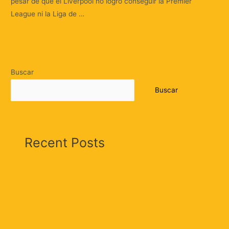
pesar de que el Liverpool no logró conseguir la Premier
League ni la Liga de …
Leer más »
Buscar
Buscar
Recent Posts
¡Los profesores se lucieron! Éxito rotundo en el
Encuentro Folclórico y Cultural del Magisterio 2026 en
Ciénaga
Desacuerdo por terreno en Nancy Polo: Alcaldía niega
permiso para colocar venta de comidas