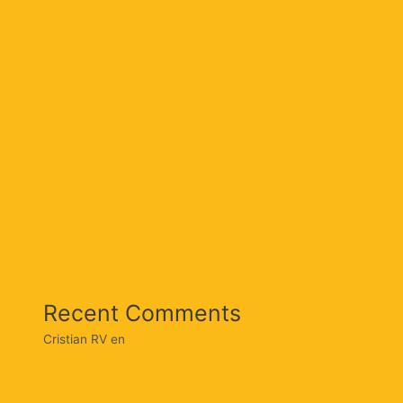
¡Club Skating sigue Brillando! Se coronó campeón en
el 5° Festival Nacional de Patinaje «Soledad sobre
Ruedas»
Lluvias obligan a regular tratamiento de agua en
Ciénaga: Operadores de la Sierra anuncia baja presión
en varios sectores
Estrategias de seguridad en Ciénaga dan positivos
resultados: tasa de homicidios disminuyó un 58% en
2026
Recent Comments
Cristian RV
en
¡Sorprendente revelación! Testimonio
del presunto sicario que atacó al alcalde de Pinto:
‘Ricardo Andrade me ordenó hacerlo (Video)