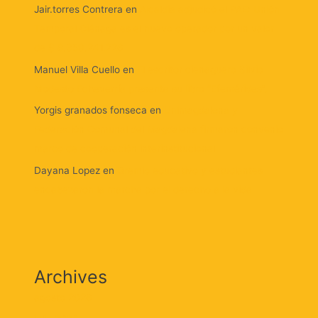
Jair.torres Contrera
en
Alcaldía adjudicó el PAE: Unión
Temporal Ciénaga es el nuevo operador por un valor
de $ 8.359.241.226
Manuel Villa Cuello
en
El escritor cienaguero Silvio
Modesto Echeverría presenta su libro “Efemérides”.
Yorgis granados fonseca
en
Unimagdalena y
Federación Comunal del Magdalena firmaron convenio
marco de cooperación interinstitucional
Dayana Lopez
en
Gremio educativo y estudiantes
encabezaron la marcha por el derecho a la vida
Archives
agosto 2026