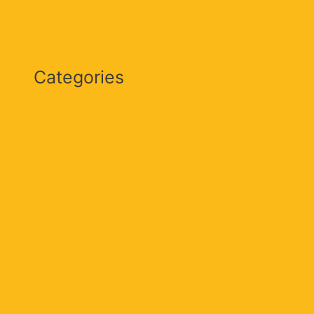
Categories
Actualidad
Cultura & Sociedad
Deportes
Internacional
Judicial
Locales
Magdalena
Nación
Opinión
Política
Regionales