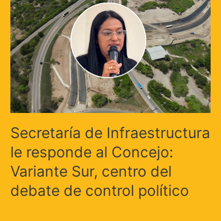
Secretaría de Infraestructura
le responde al Concejo:
Variante Sur, centro del
debate de control político
Deja un comentario
/
Locales
,
Uncategorized
/ Por
Huellas.Tv