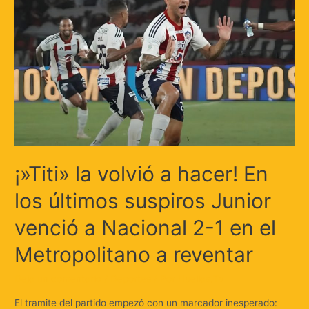
¡»Titi» la volvió a hacer! En
los últimos suspiros Junior
venció a Nacional 2-1 en el
Metropolitano a reventar
Deja un comentario
/
Deportes
/ Por
Huellas.Tv
El tramite del partido empezó con un marcador inesperado: