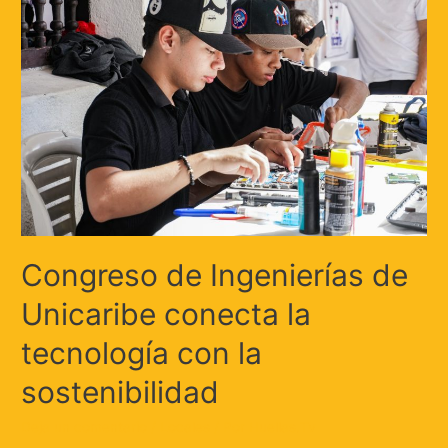
Congreso de Ingenierías de
Unicaribe conecta la
tecnología con la
sostenibilidad
Deja un comentario
/
Locales
/ Por
Huellas.Tv