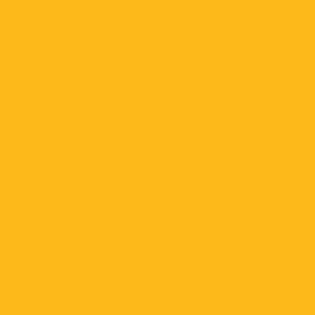
Vigilancia y compromiso: personero municipal
inspecciona planta de tratamiento de agua
¡Los profesores se lucieron! Éxito rotundo en el
Encuentro Folclórico y Cultural del Magisterio 2026 en
Ciénaga
Desacuerdo por terreno en Nancy Polo: Alcaldía niega
permiso para colocar venta de comidas
¡Club Skating sigue Brillando! Se coronó campeón en
el 5° Festival Nacional de Patinaje «Soledad sobre
Ruedas»
Lluvias obligan a regular tratamiento de agua en
Ciénaga: Operadores de la Sierra anuncia baja presión
en varios sectores