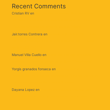
Recent Comments
Cristian RV
en
¡Sorprendente revelación! Testimonio
del presunto sicario que atacó al alcalde de Pinto:
‘Ricardo Andrade me ordenó hacerlo (Video)
Jair.torres Contrera
en
Alcaldía adjudicó el PAE: Unión
Temporal Ciénaga es el nuevo operador por un valor
de $ 8.359.241.226
Manuel Villa Cuello
en
El escritor cienaguero Silvio
Modesto Echeverría presenta su libro “Efemérides”.
Yorgis granados fonseca
en
Unimagdalena y
Federación Comunal del Magdalena firmaron convenio
marco de cooperación interinstitucional
Dayana Lopez
en
Gremio educativo y estudiantes
encabezaron la marcha por el derecho a la vida