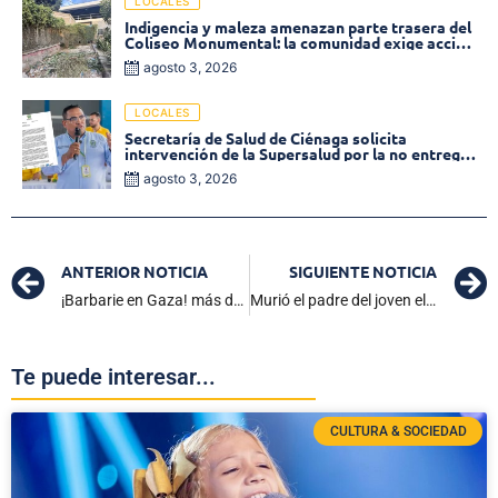
LOCALES
Indigencia y maleza amenazan parte trasera del
Coliseo Monumental: la comunidad exige acción
inmediata!
agosto 3, 2026
LOCALES
Secretaría de Salud de Ciénaga solicita
intervención de la Supersalud por la no entrega
de medicamentos en las EPS
agosto 3, 2026
ANTERIOR NOTICIA
SIGUIENTE NOTICIA
¡Barbarie en Gaza! más de 100 muertos tras ataque israelí
Murió el padre del joven electrocutado al intentar conectar un celular mojado
Te puede interesar...
CULTURA & SOCIEDAD