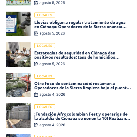
agosto 5, 2026
LOCALES
Lluvias obligan a regular tratamiento de agua
en Ciénaga: Operadores de la Sierra anuncia
baja presión en varios sectores
agosto 5, 2026
LOCALES
Estrategias de seguridad en Ciénaga dan
positivos resultados: tasa de homicidios
disminuyó un 58% en 2026
agosto 5, 2026
LOCALES
Otro foco de contaminación: reclaman a
Operadores de la Sierra limpieza bajo el puente
de la calle 19 con carrera 11
agosto 4, 2026
LOCALES
¡Fundación Afrocolombian Fest y operarios de
la alcaldía de Ciénaga se ponen la 10! Realizan
limpieza de la parte posterior del Coliseo
agosto 4, 2026
Monumental