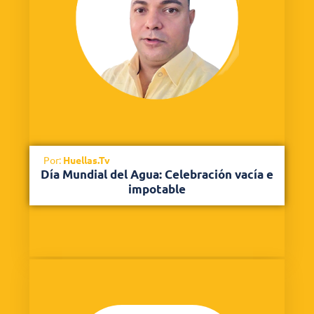
Por:
Huellas.Tv
Día Mundial del Agua: Celebración vacía e
impotable