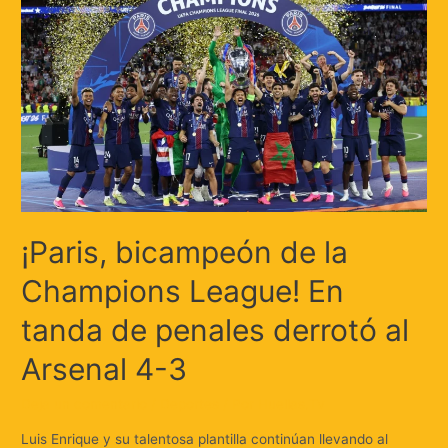
¡Paris, bicampeón de la
Champions League! En
tanda de penales derrotó al
Arsenal 4-3
Deja un comentario
/
Deportes
/ Por
Huellas.Tv
Luis Enrique y su talentosa plantilla continúan llevando al