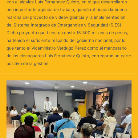
con el alcalde Luís Fernandez Quinto, en el que desarrollaron
una importante agenda de trabajo, quedó ratificado la buena
marcha del proyecto de videovigilancia y la implementación
del Sistema Integrado de Emergencias y Seguridad (SIES).
Dicho proyecto que tiene un costo 16.300 millones de pesos,
ha tenido el suficiente respaldo del gobierno nacional, por lo
que tanto el Viceministro Verdugo Pérez como el mandatario
de los cienagueros Luís Fernández Quinto, entregaron un parte
positivo de la gestión.