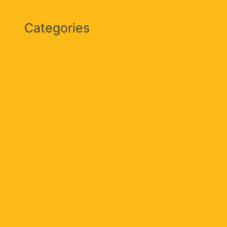
Categories
Actualidad
Cultura & Sociedad
Deportes
Internacional
Judicial
Locales
Magdalena
Nación
Opinión
Política
Regionales
Uncategorized