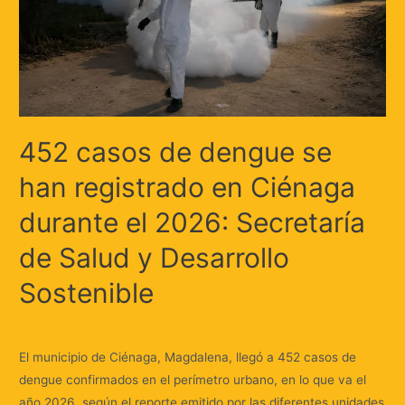
452 casos de dengue se
han registrado en Ciénaga
durante el 2026: Secretaría
de Salud y Desarrollo
Sostenible
Deja un comentario
/
Locales
/ Por
Huellas.Tv
El municipio de Ciénaga, Magdalena, llegó a 452 casos de
dengue confirmados en el perímetro urbano, en lo que va el
año 2026, según el reporte emitido por las diferentes unidades