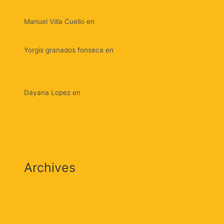
de $ 8.359.241.226
Manuel Villa Cuello
en
El escritor cienaguero Silvio
Modesto Echeverría presenta su libro “Efemérides”.
Yorgis granados fonseca
en
Unimagdalena y
Federación Comunal del Magdalena firmaron convenio
marco de cooperación interinstitucional
Dayana Lopez
en
Gremio educativo y estudiantes
encabezaron la marcha por el derecho a la vida
Archives
agosto 2026
julio 2026
junio 2026