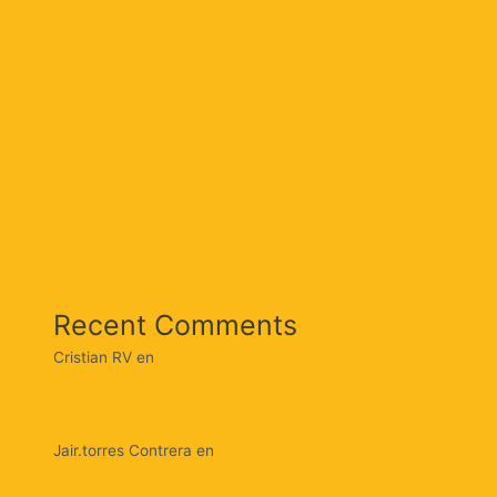
permiso para colocar venta de comidas
¡Club Skating sigue Brillando! Se coronó campeón en
el 5° Festival Nacional de Patinaje «Soledad sobre
Ruedas»
Lluvias obligan a regular tratamiento de agua en
Ciénaga: Operadores de la Sierra anuncia baja presión
en varios sectores
Recent Comments
Cristian RV
en
¡Sorprendente revelación! Testimonio
del presunto sicario que atacó al alcalde de Pinto:
‘Ricardo Andrade me ordenó hacerlo (Video)
Jair.torres Contrera
en
Alcaldía adjudicó el PAE: Unión
Temporal Ciénaga es el nuevo operador por un valor