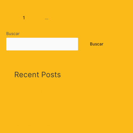
1
2
…
7
Página siguiente
→
Buscar
Buscar
Recent Posts
Vigilancia y compromiso: personero municipal
inspecciona planta de tratamiento de agua
¡Los profesores se lucieron! Éxito rotundo en el
Encuentro Folclórico y Cultural del Magisterio 2026 en
Ciénaga
Desacuerdo por terreno en Nancy Polo: Alcaldía niega