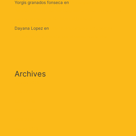
Yorgis granados fonseca
en
Unimagdalena y
Federación Comunal del Magdalena firmaron convenio
marco de cooperación interinstitucional
Dayana Lopez
en
Gremio educativo y estudiantes
encabezaron la marcha por el derecho a la vida
Archives
agosto 2026
julio 2026
junio 2026
mayo 2026
abril 2026
marzo 2026