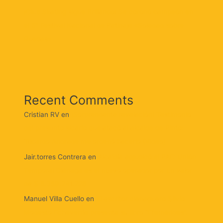
¡Club Skating sigue Brillando! Se coronó campeón en
el 5° Festival Nacional de Patinaje «Soledad sobre
Ruedas»
Recent Comments
Cristian RV
en
¡Sorprendente revelación! Testimonio
del presunto sicario que atacó al alcalde de Pinto:
‘Ricardo Andrade me ordenó hacerlo (Video)
Jair.torres Contrera
en
Alcaldía adjudicó el PAE: Unión
Temporal Ciénaga es el nuevo operador por un valor
de $ 8.359.241.226
Manuel Villa Cuello
en
El escritor cienaguero Silvio
Modesto Echeverría presenta su libro “Efemérides”.