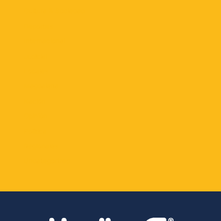
Cultura & Sociedad
Deportes
Internacional
Judicial
Locales
Magdalena
Nación
Opinión
Política
Regionales
Uncategorized