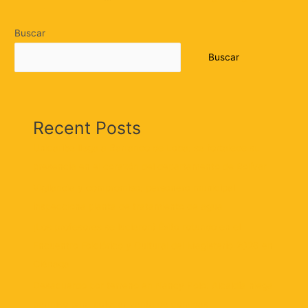
Buscar
Buscar
Recent Posts
Unicaribe llega a Barranco de Loba: se fortalece su
presencia en el corazón del departamento de Bolívar
Vigilancia y compromiso: personero municipal
inspecciona planta de tratamiento de agua
¡Los profesores se lucieron! Éxito rotundo en el
Encuentro Folclórico y Cultural del Magisterio 2026 en
Ciénaga
Desacuerdo por terreno en Nancy Polo: Alcaldía niega
permiso para colocar venta de comidas