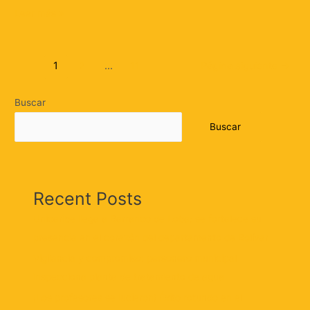
Leer más »
1
2
…
11
Página siguiente
→
Buscar
Buscar
Recent Posts
Unicaribe llega a Barranco de Loba: se fortalece su
presencia en el corazón del departamento de Bolívar
Vigilancia y compromiso: personero municipal
inspecciona planta de tratamiento de agua
¡Los profesores se lucieron! Éxito rotundo en el