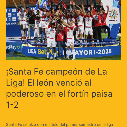
¡Santa Fe campeón de La
Liga! El león venció al
poderoso en el fortín paisa
1-2
Deja un comentario
/
Deportes
/ Por
Huellas.Tv
Santa Fe se alzó con el título del primer semestre de la liga