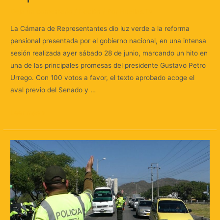
Deja un comentario
/
Nación
/ Por
Huellas.Tv
La Cámara de Representantes dio luz verde a la reforma
pensional presentada por el gobierno nacional, en una intensa
sesión realizada ayer sábado 28 de junio, marcando un hito en
una de las principales promesas del presidente Gustavo Petro
Urrego. Con 100 votos a favor, el texto aprobado acoge el
aval previo del Senado y …
Leer más »