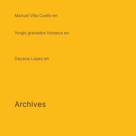
de $ 8.359.241.226
Manuel Villa Cuello
en
El escritor cienaguero Silvio
Modesto Echeverría presenta su libro “Efemérides”.
Yorgis granados fonseca
en
Unimagdalena y
Federación Comunal del Magdalena firmaron convenio
marco de cooperación interinstitucional
Dayana Lopez
en
Gremio educativo y estudiantes
encabezaron la marcha por el derecho a la vida
Archives
agosto 2026
julio 2026
junio 2026