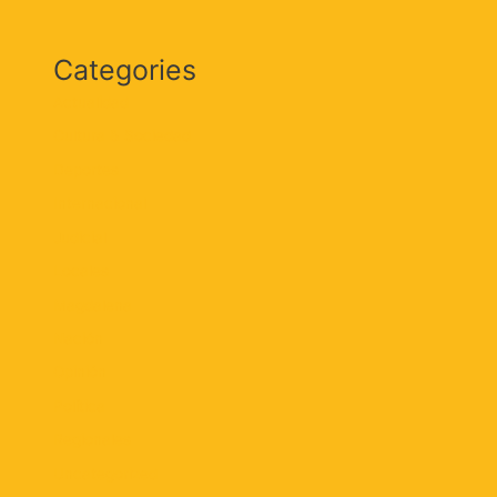
Categories
Actualidad
Cultura & Sociedad
Deportes
Internacional
Judicial
Locales
Magdalena
Nación
Opinión
Política
Regionales
Uncategorized