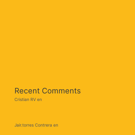
Encuentro Folclórico y Cultural del Magisterio 2026 en
Ciénaga
Desacuerdo por terreno en Nancy Polo: Alcaldía niega
permiso para colocar venta de comidas
¡Club Skating sigue Brillando! Se coronó campeón en
el 5° Festival Nacional de Patinaje «Soledad sobre
Ruedas»
Recent Comments
Cristian RV
en
¡Sorprendente revelación! Testimonio
del presunto sicario que atacó al alcalde de Pinto:
‘Ricardo Andrade me ordenó hacerlo (Video)
Jair.torres Contrera
en
Alcaldía adjudicó el PAE: Unión
Temporal Ciénaga es el nuevo operador por un valor