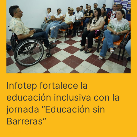
Infotep fortalece la
educación inclusiva con la
jornada “Educación sin
Barreras”
Deja un comentario
/
Locales
/ Por
Huellas.Tv