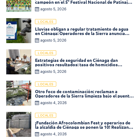
campeón en el 5° Festival Nacional de Patinaje
«Soledad sobre Ruedas»
agosto 5, 2026
LOCALES
Lluvias obligan a regular tratamiento de agua
en Ciénaga: Operadores de la Sierra anuncia
baja presión en varios sectores
agosto 5, 2026
LOCALES
Estrategias de seguridad en Ciénaga dan
positivos resultados: tasa de homicidios
disminuyó un 58% en 2026
agosto 5, 2026
LOCALES
Otro foco de contaminación: reclaman a
Operadores de la Sierra limpieza bajo el puente
de la calle 19 con carrera 11
agosto 4, 2026
LOCALES
¡Fundación Afrocolombian Fest y operarios de
la alcaldía de Ciénaga se ponen la 10! Realizan
limpieza de la parte posterior del Coliseo
agosto 4, 2026
Monumental