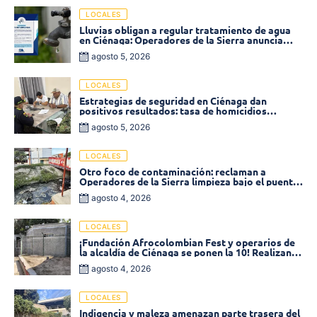
LOCALES
Lluvias obligan a regular tratamiento de agua
en Ciénaga: Operadores de la Sierra anuncia
baja presión en varios sectores
agosto 5, 2026
LOCALES
Estrategias de seguridad en Ciénaga dan
positivos resultados: tasa de homicidios
disminuyó un 58% en 2026
agosto 5, 2026
LOCALES
Otro foco de contaminación: reclaman a
Operadores de la Sierra limpieza bajo el puente
de la calle 19 con carrera 11
agosto 4, 2026
LOCALES
¡Fundación Afrocolombian Fest y operarios de
la alcaldía de Ciénaga se ponen la 10! Realizan
limpieza de la parte posterior del Coliseo
agosto 4, 2026
Monumental
LOCALES
Indigencia y maleza amenazan parte trasera del