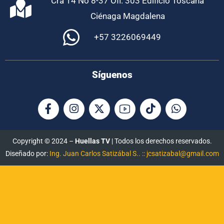
Cra 14 No 8-37 Ofi. 303 Edificio Toscana
Ciénaga Magdalena
+57 3226069449
Síguenos
Copyright © 2024 –
Huellas TV
| Todos los derechos reservados.
Diseñado por:
Ing. Juan Carlos Satizábal S.. :: jcsatizabal@gmail.com