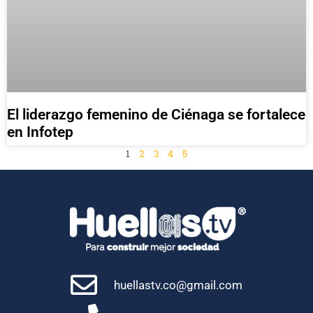
El liderazgo femenino de Ciénaga se fortalece
en Infotep
1
2
3
4
5
huellastv.co@gmail.com