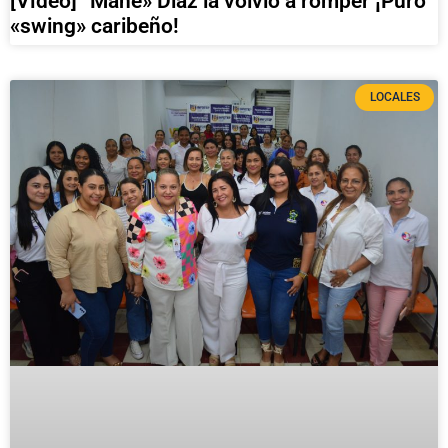
[Vídeo] “Mane» Diaz la volvió a romper ¡Puro
«swing» caribeño!
LOCALES