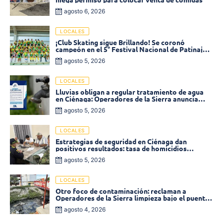
agosto 6, 2026
LOCALES
¡Club Skating sigue Brillando! Se coronó
campeón en el 5° Festival Nacional de Patinaje
«Soledad sobre Ruedas»
agosto 5, 2026
LOCALES
Lluvias obligan a regular tratamiento de agua
en Ciénaga: Operadores de la Sierra anuncia
baja presión en varios sectores
agosto 5, 2026
LOCALES
Estrategias de seguridad en Ciénaga dan
positivos resultados: tasa de homicidios
disminuyó un 58% en 2026
agosto 5, 2026
LOCALES
Otro foco de contaminación: reclaman a
Operadores de la Sierra limpieza bajo el puente
de la calle 19 con carrera 11
agosto 4, 2026