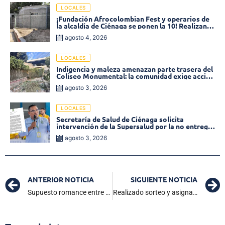
LOCALES
¡Fundación Afrocolombian Fest y operarios de
la alcaldía de Ciénaga se ponen la 10! Realizan
limpieza de la parte posterior del Coliseo
agosto 4, 2026
Monumental
LOCALES
Indigencia y maleza amenazan parte trasera del
Coliseo Monumental: la comunidad exige acción
inmediata!
agosto 3, 2026
LOCALES
Secretaría de Salud de Ciénaga solicita
intervención de la Supersalud por la no entrega
de medicamentos en las EPS
agosto 3, 2026
ANTERIOR NOTICIA
SIGUIENTE NOTICIA
Supuesto romance entre Andrea Valdiri y Diego Daza, solo sería una campaña de expectativa
Realizado sorteo y asignación de las 200 viviendas del proyecto Ana Belén