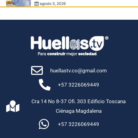
de medicamentos en las EPS
agosto 3, 2026
huellastv.co@gmail.com
+57 3226069449
Cra 14 No 8-37 Ofi. 303 Edificio Toscana
Ciénaga Magdalena
+57 3226069449