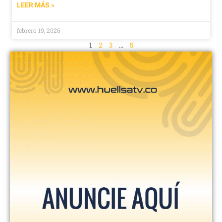
LEER MÁS »
febrero 19, 2026
1
2
3
…
5