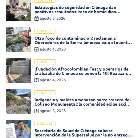
LOCALES
Estrategias de seguridad en Ciénaga dan
positivos resultados: tasa de homicidios
disminuyó un 58% en 2026
agosto 5, 2026
LOCALES
Otro foco de contaminación: reclaman a
Operadores de la Sierra limpieza bajo el puente
de la calle 19 con carrera 11
agosto 4, 2026
LOCALES
¡Fundación Afrocolombian Fest y operarios de
la alcaldía de Ciénaga se ponen la 10! Realizan
limpieza de la parte posterior del Coliseo
agosto 4, 2026
Monumental
LOCALES
Indigencia y maleza amenazan parte trasera del
Coliseo Monumental: la comunidad exige acción
inmediata!
agosto 3, 2026
LOCALES
Secretaría de Salud de Ciénaga solicita
intervención de la Supersalud por la no entrega