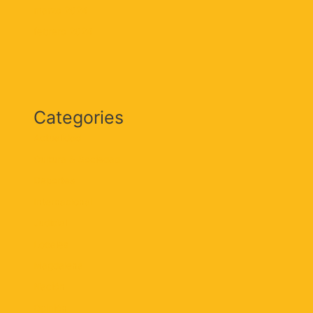
marzo 2024
febrero 2024
Categories
Actualidad
Cultura & Sociedad
Deportes
Internacional
Judicial
Locales
Magdalena
Nación
Opinión