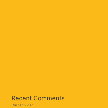
¡Los profesores se lucieron! Éxito rotundo en el
Encuentro Folclórico y Cultural del Magisterio 2026 en
Ciénaga
Desacuerdo por terreno en Nancy Polo: Alcaldía niega
permiso para colocar venta de comidas
¡Club Skating sigue Brillando! Se coronó campeón en
el 5° Festival Nacional de Patinaje «Soledad sobre
Ruedas»
Lluvias obligan a regular tratamiento de agua en
Ciénaga: Operadores de la Sierra anuncia baja presión
en varios sectores
Recent Comments
Cristian RV
en
¡Sorprendente revelación! Testimonio