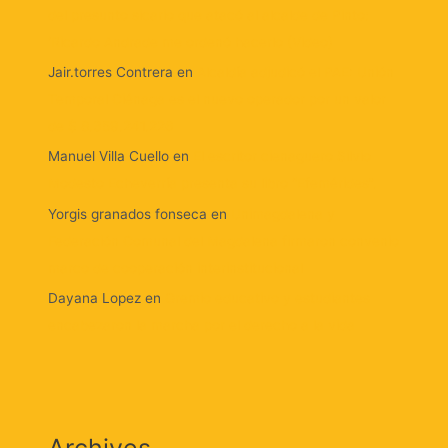
del presunto sicario que atacó al alcalde de Pinto:
‘Ricardo Andrade me ordenó hacerlo (Video)
Jair.torres Contrera
en
Alcaldía adjudicó el PAE: Unión
Temporal Ciénaga es el nuevo operador por un valor
de $ 8.359.241.226
Manuel Villa Cuello
en
El escritor cienaguero Silvio
Modesto Echeverría presenta su libro “Efemérides”.
Yorgis granados fonseca
en
Unimagdalena y
Federación Comunal del Magdalena firmaron convenio
marco de cooperación interinstitucional
Dayana Lopez
en
Gremio educativo y estudiantes
encabezaron la marcha por el derecho a la vida