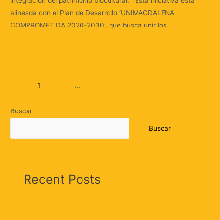
integración del patrimonio biocultural. Esta iniciativa está
alineada con el Plan de Desarrollo ‘UNIMAGDALENA
COMPROMETIDA 2020-2030’, que busca unir los …
Leer más »
1
2
…
13
Página siguiente
→
Buscar
Buscar
Recent Posts
Vigilancia y compromiso: personero municipal
inspecciona planta de tratamiento de agua