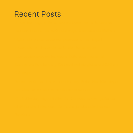
Recent Posts
Unicaribe llega a Barranco de Loba: se fortalece su
presencia en el corazón del departamento de Bolívar
Vigilancia y compromiso: personero municipal
inspecciona planta de tratamiento de agua
¡Los profesores se lucieron! Éxito rotundo en el
Encuentro Folclórico y Cultural del Magisterio 2026 en
Ciénaga
Desacuerdo por terreno en Nancy Polo: Alcaldía niega
permiso para colocar venta de comidas
¡Club Skating sigue Brillando! Se coronó campeón en
el 5° Festival Nacional de Patinaje «Soledad sobre
Ruedas»