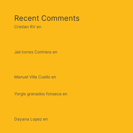
Recent Comments
Cristian RV
en
¡Sorprendente revelación! Testimonio
del presunto sicario que atacó al alcalde de Pinto:
‘Ricardo Andrade me ordenó hacerlo (Video)
Jair.torres Contrera
en
Alcaldía adjudicó el PAE: Unión
Temporal Ciénaga es el nuevo operador por un valor
de $ 8.359.241.226
Manuel Villa Cuello
en
El escritor cienaguero Silvio
Modesto Echeverría presenta su libro “Efemérides”.
Yorgis granados fonseca
en
Unimagdalena y
Federación Comunal del Magdalena firmaron convenio
marco de cooperación interinstitucional
Dayana Lopez
en
Gremio educativo y estudiantes
encabezaron la marcha por el derecho a la vida