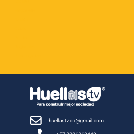
Locales
Magdalena
Nación
Opinión
Política
Regionales
Uncategorized
huellastv.co@gmail.com