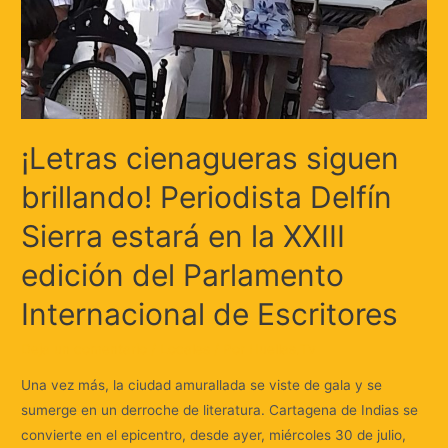
¡Letras cienagueras siguen
brillando! Periodista Delfín
Sierra estará en la XXIII
edición del Parlamento
Internacional de Escritores
Deja un comentario
/
Locales
/ Por
Huellas.Tv
Una vez más, la ciudad amurallada se viste de gala y se
sumerge en un derroche de literatura. Cartagena de Indias se
convierte en el epicentro, desde ayer, miércoles 30 de julio,