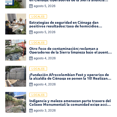
baja presión en varios sectores
agosto 5, 2026
LOCALES
Estrategias de seguridad en Ciénaga dan
positivos resultados: tasa de homicidios
disminuyó un 58% en 2026
agosto 5, 2026
LOCALES
Otro foco de contaminación: reclaman a
Operadores de la Sierra limpieza bajo el puente
de la calle 19 con carrera 11
agosto 4, 2026
LOCALES
¡Fundación Afrocolombian Fest y operarios de
la alcaldía de Ciénaga se ponen la 10! Realizan
limpieza de la parte posterior del Coliseo
agosto 4, 2026
Monumental
LOCALES
Indigencia y maleza amenazan parte trasera del
Coliseo Monumental: la comunidad exige acción
inmediata!
agosto 3, 2026