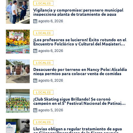
LOCALES
Vigilancia y compromiso: personero municipal
inspecciona planta de tratamiento de agua
agosto 6, 2026
LOCALES
¡Los profesores se lucieron! Éxito rotundo en el
Encuentro Folclórico y Cultural del Magisterio
2026 en Ciénaga
agosto 6, 2026
LOCALES
Desacuerdo por terreno en Nancy Polo: Alcaldía
niega permiso para colocar venta de comidas
agosto 6, 2026
LOCALES
¡Club Skating sigue Brillando! Se coronó
campeón en el 5° Festival Nacional de Patinaje
«Soledad sobre Ruedas»
agosto 5, 2026
LOCALES
Lluvias obligan a regular tratamiento de agua
en Ciénaga: Operadores de la Sierra anuncia