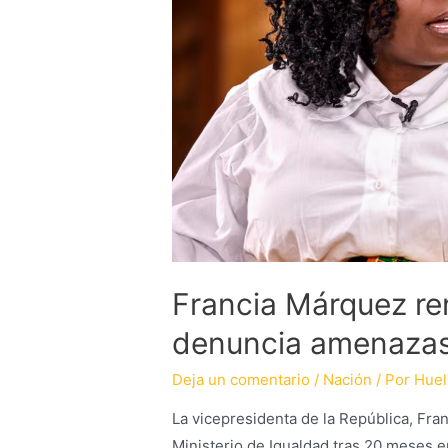
Francia Márquez re
denuncia amenazas
Deja un comentario
/
Nación
/ Por
Huel
La vicepresidenta de la República, Fra
Ministerio de Igualdad tras 20 meses en