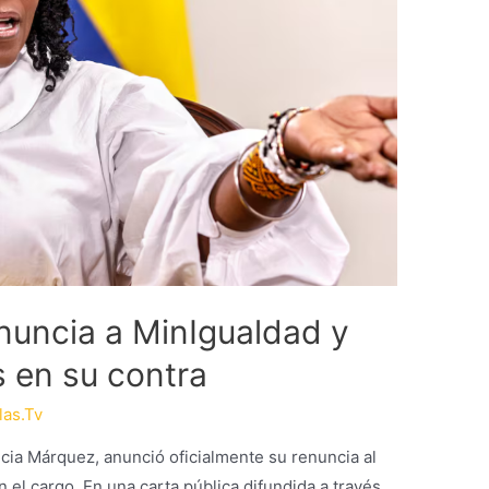
nuncia a MinIgualdad y
 en su contra
las.Tv
ncia Márquez, anunció oficialmente su renuncia al
 el cargo. En una carta pública difundida a través