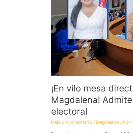
¡En vilo mesa direc
Magdalena! Admite
electoral
Deja un comentario
/
Magdalena
/ Por