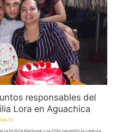
suntos responsables del
ilia Lora en Aguachica
llas.Tv
 la Policía Nacional y la Dijín permitió la captura