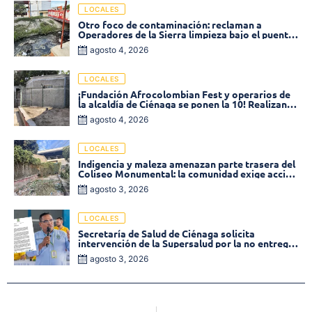
LOCALES
Otro foco de contaminación: reclaman a
Operadores de la Sierra limpieza bajo el puente
de la calle 19 con carrera 11
agosto 4, 2026
LOCALES
¡Fundación Afrocolombian Fest y operarios de
la alcaldía de Ciénaga se ponen la 10! Realizan
limpieza de la parte posterior del Coliseo
agosto 4, 2026
Monumental
LOCALES
Indigencia y maleza amenazan parte trasera del
Coliseo Monumental: la comunidad exige acción
inmediata!
agosto 3, 2026
LOCALES
Secretaría de Salud de Ciénaga solicita
intervención de la Supersalud por la no entrega
de medicamentos en las EPS
agosto 3, 2026