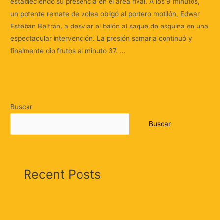
estableciendo su presencia en el área rival. A los 9 minutos,
un potente remate de volea obligó al portero motilón, Edwar
Esteban Beltrán, a desviar el balón al saque de esquina en una
espectacular intervención. La presión samaria continuó y
finalmente dio frutos al minuto 37. …
Leer más »
Buscar
Buscar
Recent Posts
¡Los profesores se lucieron! Éxito rotundo en el
Encuentro Folclórico y Cultural del Magisterio 2026 en
Ciénaga