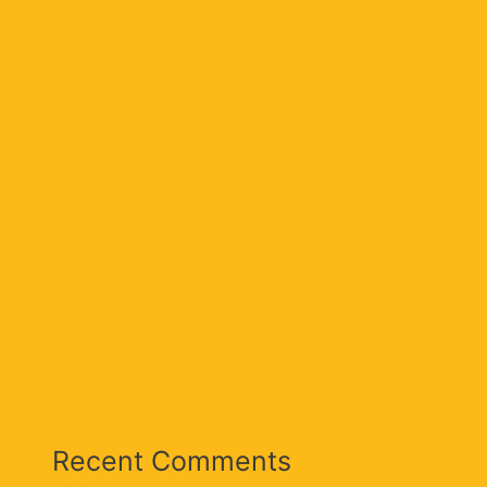
Desacuerdo por terreno en Nancy Polo: Alcaldía niega
permiso para colocar venta de comidas
¡Club Skating sigue Brillando! Se coronó campeón en
el 5° Festival Nacional de Patinaje «Soledad sobre
Ruedas»
Lluvias obligan a regular tratamiento de agua en
Ciénaga: Operadores de la Sierra anuncia baja presión
en varios sectores
Estrategias de seguridad en Ciénaga dan positivos
resultados: tasa de homicidios disminuyó un 58% en
2026
Recent Comments