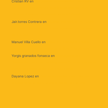
Cristian RV
en
¡Sorprendente revelación! Testimonio
del presunto sicario que atacó al alcalde de Pinto:
‘Ricardo Andrade me ordenó hacerlo (Video)
Jair.torres Contrera
en
Alcaldía adjudicó el PAE: Unión
Temporal Ciénaga es el nuevo operador por un valor
de $ 8.359.241.226
Manuel Villa Cuello
en
El escritor cienaguero Silvio
Modesto Echeverría presenta su libro “Efemérides”.
Yorgis granados fonseca
en
Unimagdalena y
Federación Comunal del Magdalena firmaron convenio
marco de cooperación interinstitucional
Dayana Lopez
en
Gremio educativo y estudiantes
encabezaron la marcha por el derecho a la vida