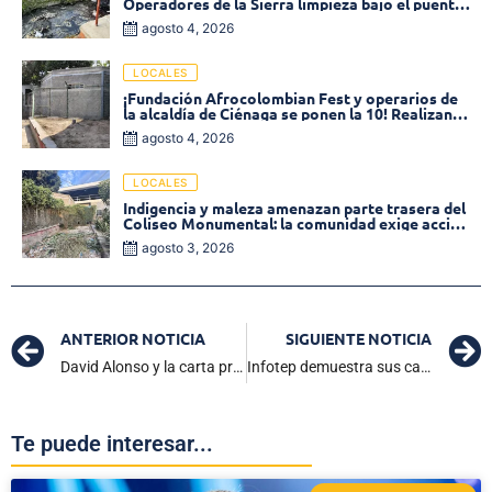
Operadores de la Sierra limpieza bajo el puente
de la calle 19 con carrera 11
agosto 4, 2026
LOCALES
¡Fundación Afrocolombian Fest y operarios de
la alcaldía de Ciénaga se ponen la 10! Realizan
limpieza de la parte posterior del Coliseo
agosto 4, 2026
Monumental
LOCALES
Indigencia y maleza amenazan parte trasera del
Coliseo Monumental: la comunidad exige acción
inmediata!
agosto 3, 2026
ANTERIOR NOTICIA
SIGUIENTE NOTICIA
David Alonso y la carta premonitoria del Campeón Mundial de Moto 3
Infotep demuestra sus capacidades en Investigación Educativa en Simposio realizado en la Unimagdalena
Te puede interesar...