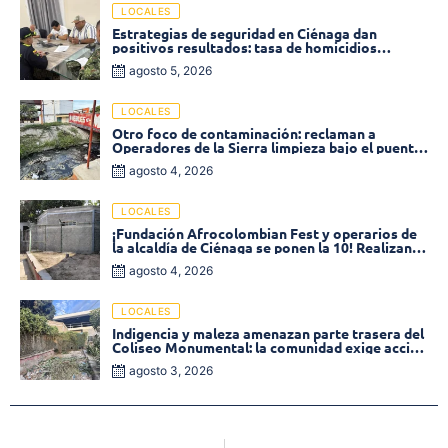
LOCALES
Estrategias de seguridad en Ciénaga dan
positivos resultados: tasa de homicidios
disminuyó un 58% en 2026
agosto 5, 2026
LOCALES
Otro foco de contaminación: reclaman a
Operadores de la Sierra limpieza bajo el puente
de la calle 19 con carrera 11
agosto 4, 2026
LOCALES
¡Fundación Afrocolombian Fest y operarios de
la alcaldía de Ciénaga se ponen la 10! Realizan
limpieza de la parte posterior del Coliseo
agosto 4, 2026
Monumental
LOCALES
Indigencia y maleza amenazan parte trasera del
Coliseo Monumental: la comunidad exige acción
inmediata!
agosto 3, 2026