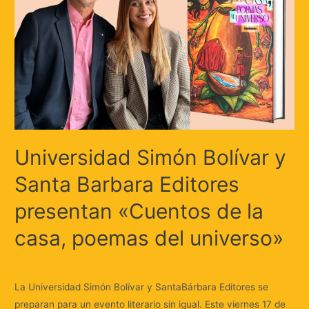
Universidad Simón Bolívar y
Santa Barbara Editores
presentan «Cuentos de la
casa, poemas del universo»
Deja un comentario
/
Cultura & Sociedad
/ Por
Huellas.Tv
La Universidad Simón Bolívar y SantaBárbara Editores se
preparan para un evento literario sin igual. Este viernes 17 de