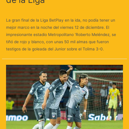
Deja un comentario
/
Deportes
/ Por
Huellas.Tv
La gran final de la Liga BetPlay en la ida, no podía tener un
mejor marco en la noche del viernes 12 de diciembre. El
impresionante estadio Metropolitano ‘Roberto Meléndez, se
tiñó de rojo y blanco, con unas 50 mil almas que fueron
testigos de la goleada del Junior sobre el Tolima 3-0.