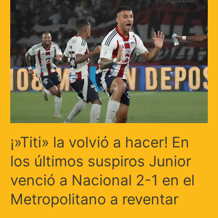
¡»Titi» la volvió a hacer! En
los últimos suspiros Junior
venció a Nacional 2-1 en el
Metropolitano a reventar
Deja un comentario
/
Deportes
/ Por
Huellas.Tv