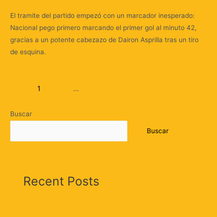
El tramite del partido empezó con un marcador inesperado:
Nacional pego primero marcando el primer gol al minuto 42,
gracias a un potente cabezazo de Dairon Asprilla tras un tiro
de esquina.
1
2
…
5
Página siguiente
→
Buscar
Buscar
Recent Posts
Vigilancia y compromiso: personero municipal
inspecciona planta de tratamiento de agua