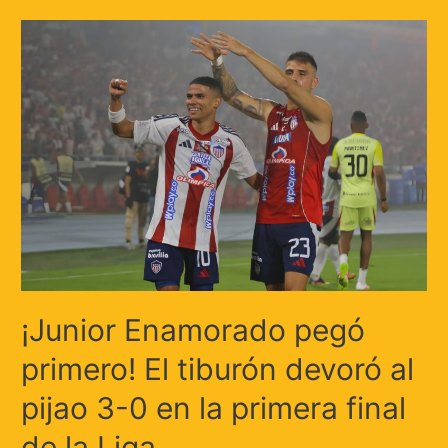
¡Junior Enamorado pegó
primero! El tiburón devoró al
pijao 3-0 en la primera final
de la Liga