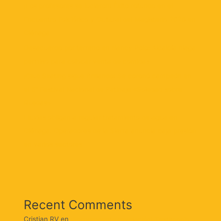
¡Los profesores se lucieron! Éxito rotundo en el
Encuentro Folclórico y Cultural del Magisterio 2026 en
Ciénaga
Desacuerdo por terreno en Nancy Polo: Alcaldía niega
permiso para colocar venta de comidas
¡Club Skating sigue Brillando! Se coronó campeón en
el 5° Festival Nacional de Patinaje «Soledad sobre
Ruedas»
Lluvias obligan a regular tratamiento de agua en
Ciénaga: Operadores de la Sierra anuncia baja presión
en varios sectores
Recent Comments
Cristian RV
en
¡Sorprendente revelación! Testimonio