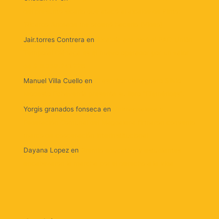
del presunto sicario que atacó al alcalde de Pinto:
‘Ricardo Andrade me ordenó hacerlo (Video)
Jair.torres Contrera
en
Alcaldía adjudicó el PAE: Unión
Temporal Ciénaga es el nuevo operador por un valor
de $ 8.359.241.226
Manuel Villa Cuello
en
El escritor cienaguero Silvio
Modesto Echeverría presenta su libro “Efemérides”.
Yorgis granados fonseca
en
Unimagdalena y
Federación Comunal del Magdalena firmaron convenio
marco de cooperación interinstitucional
Dayana Lopez
en
Gremio educativo y estudiantes
encabezaron la marcha por el derecho a la vida