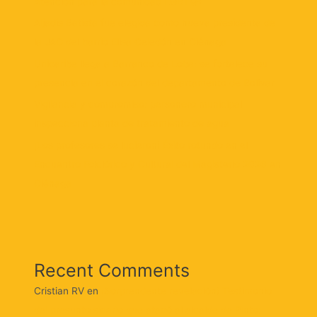
Atención para la comunidad LGBTQ+
Aljadis Batista fue elegida como nueva presidenta de
la JAC del barrio Elisa Celedón en Ciénaga
Unicaribe llega a Barranco de Loba: se fortalece su
presencia en el corazón del departamento de Bolívar
Vigilancia y compromiso: personero municipal
inspecciona planta de tratamiento de agua
¡Los profesores se lucieron! Éxito rotundo en el
Encuentro Folclórico y Cultural del Magisterio 2026 en
Ciénaga
Recent Comments
Cristian RV
en
¡Sorprendente revelación! Testimonio
del presunto sicario que atacó al alcalde de Pinto: