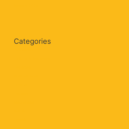
febrero 2024
Categories
Actualidad
Cultura & Sociedad
Deportes
Internacional
Judicial
Locales
Magdalena
Nación
Opinión
Política