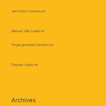
‘Ricardo Andrade me ordenó hacerlo (Video)
Jair.torres Contrera
en
Alcaldía adjudicó el PAE: Unión
Temporal Ciénaga es el nuevo operador por un valor
de $ 8.359.241.226
Manuel Villa Cuello
en
El escritor cienaguero Silvio
Modesto Echeverría presenta su libro “Efemérides”.
Yorgis granados fonseca
en
Unimagdalena y
Federación Comunal del Magdalena firmaron convenio
marco de cooperación interinstitucional
Dayana Lopez
en
Gremio educativo y estudiantes
encabezaron la marcha por el derecho a la vida
Archives