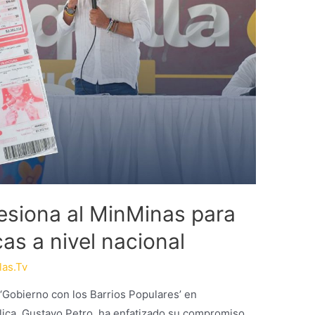
resiona al MinMinas para
icas a nivel nacional
las.Tv
 ‘Gobierno con los Barrios Populares’ en
blica, Gustavo Petro, ha enfatizado su compromiso