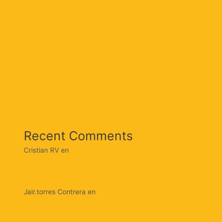
¡Club Skating sigue Brillando! Se coronó campeón en
el 5° Festival Nacional de Patinaje «Soledad sobre
Ruedas»
Lluvias obligan a regular tratamiento de agua en
Ciénaga: Operadores de la Sierra anuncia baja presión
en varios sectores
Recent Comments
Cristian RV
en
¡Sorprendente revelación! Testimonio
del presunto sicario que atacó al alcalde de Pinto:
‘Ricardo Andrade me ordenó hacerlo (Video)
Jair.torres Contrera
en
Alcaldía adjudicó el PAE: Unión
Temporal Ciénaga es el nuevo operador por un valor
de $ 8.359.241.226