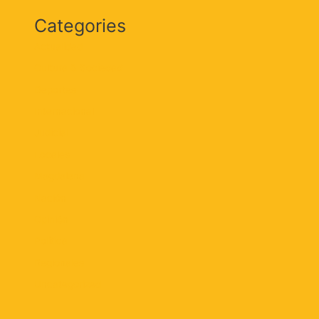
Categories
Actualidad
Cultura & Sociedad
Deportes
Internacional
Judicial
Locales
Magdalena
Nación
Opinión
Política
Regionales
Uncategorized