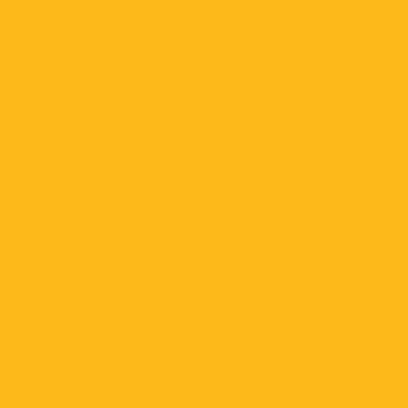
enero 2025
diciembre 2024
noviembre 2024
octubre 2024
septiembre 2024
agosto 2024
julio 2024
junio 2024
mayo 2024
abril 2024
marzo 2024
febrero 2024