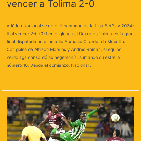
vencer a Tolima 2-0
Deja un comentario
/
Deportes
/ Por
Huellas.Tv
Atlético Nacional se coronó campeón de la Liga BetPlay 2024-
II al vencer 2-0 (3-1 en el global) al Deportes Tolima en la gran
final disputada en el estadio Atanasio Girardot de Medellín.
Con goles de Alfredo Morelos y Andrés Román, el equipo
verdolaga consolidó su hegemonía, sumando su estrella
número 18. Desde el comienzo, Nacional …
Leer más »