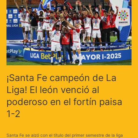
¡Santa Fe campeón de La
Liga! El león venció al
poderoso en el fortín paisa
1-2
Deja un comentario
/
Deportes
/ Por
Huellas.Tv
Santa Fe se alzó con el título del primer semestre de la liga