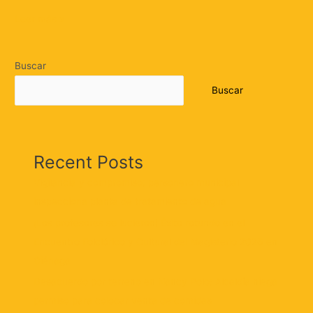
Leer más »
Buscar
Buscar
Recent Posts
Vigilancia y compromiso: personero municipal
inspecciona planta de tratamiento de agua
¡Los profesores se lucieron! Éxito rotundo en el
Encuentro Folclórico y Cultural del Magisterio 2026 en
Ciénaga
Desacuerdo por terreno en Nancy Polo: Alcaldía niega
permiso para colocar venta de comidas