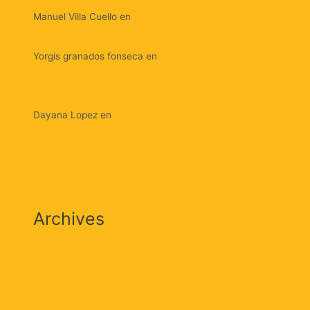
Manuel Villa Cuello
en
El escritor cienaguero Silvio
Modesto Echeverría presenta su libro “Efemérides”.
Yorgis granados fonseca
en
Unimagdalena y
Federación Comunal del Magdalena firmaron convenio
marco de cooperación interinstitucional
Dayana Lopez
en
Gremio educativo y estudiantes
encabezaron la marcha por el derecho a la vida
Archives
agosto 2026
julio 2026
junio 2026
mayo 2026