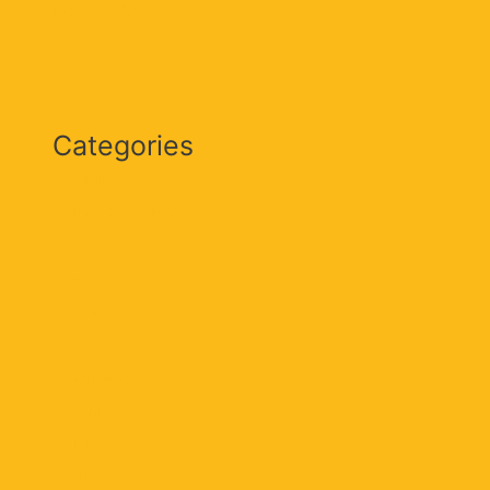
febrero 2024
Categories
Actualidad
Cultura & Sociedad
Deportes
Internacional
Judicial
Locales
Magdalena
Nación
Opinión
Política