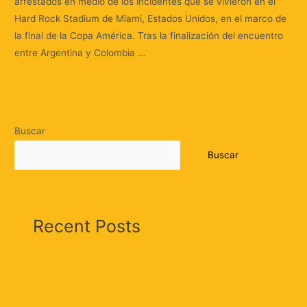
arrestados en medio de los incidentes que se vivieron en el
Hard Rock Stadium de Miami, Estados Unidos, en el marco de
la final de la Copa América. Tras la finalización del encuentro
entre Argentina y Colombia …
Leer más »
Buscar
Buscar
Recent Posts
Vigilancia y compromiso: personero municipal
inspecciona planta de tratamiento de agua
¡Los profesores se lucieron! Éxito rotundo en el
Encuentro Folclórico y Cultural del Magisterio 2026 en