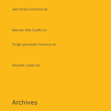
‘Ricardo Andrade me ordenó hacerlo (Video)
Jair.torres Contrera
en
Alcaldía adjudicó el PAE: Unión
Temporal Ciénaga es el nuevo operador por un valor
de $ 8.359.241.226
Manuel Villa Cuello
en
El escritor cienaguero Silvio
Modesto Echeverría presenta su libro “Efemérides”.
Yorgis granados fonseca
en
Unimagdalena y
Federación Comunal del Magdalena firmaron convenio
marco de cooperación interinstitucional
Dayana Lopez
en
Gremio educativo y estudiantes
encabezaron la marcha por el derecho a la vida
Archives
agosto 2026