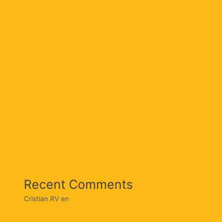
Ciénaga
Desacuerdo por terreno en Nancy Polo: Alcaldía niega
permiso para colocar venta de comidas
¡Club Skating sigue Brillando! Se coronó campeón en
el 5° Festival Nacional de Patinaje «Soledad sobre
Ruedas»
Lluvias obligan a regular tratamiento de agua en
Ciénaga: Operadores de la Sierra anuncia baja presión
en varios sectores
Recent Comments
Cristian RV
en
¡Sorprendente revelación! Testimonio
del presunto sicario que atacó al alcalde de Pinto: