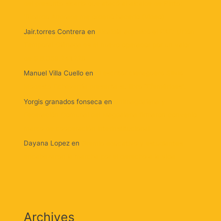
del presunto sicario que atacó al alcalde de Pinto:
‘Ricardo Andrade me ordenó hacerlo (Video)
Jair.torres Contrera
en
Alcaldía adjudicó el PAE: Unión
Temporal Ciénaga es el nuevo operador por un valor
de $ 8.359.241.226
Manuel Villa Cuello
en
El escritor cienaguero Silvio
Modesto Echeverría presenta su libro “Efemérides”.
Yorgis granados fonseca
en
Unimagdalena y
Federación Comunal del Magdalena firmaron convenio
marco de cooperación interinstitucional
Dayana Lopez
en
Gremio educativo y estudiantes
encabezaron la marcha por el derecho a la vida
Archives