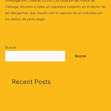
Investigación Criminal (SIJIN) y la Estación de Policía de
Ciénaga, llevaron a cabo un operativo conjunto en el sector de
las Margaritas, que resultó con la captura de un individuo por
los delitos de porte ilegal …
Leer más »
Buscar
Buscar
Recent Posts
¡Los profesores se lucieron! Éxito rotundo en el
Encuentro Folclórico y Cultural del Magisterio 2026 en
Ciénaga
Desacuerdo por terreno en Nancy Polo: Alcaldía niega