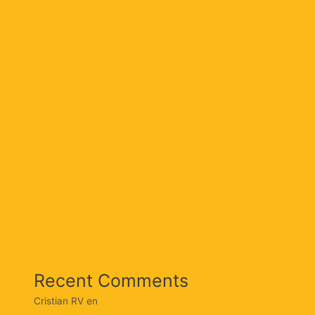
permiso para colocar venta de comidas
¡Club Skating sigue Brillando! Se coronó campeón en
el 5° Festival Nacional de Patinaje «Soledad sobre
Ruedas»
Lluvias obligan a regular tratamiento de agua en
Ciénaga: Operadores de la Sierra anuncia baja presión
en varios sectores
Estrategias de seguridad en Ciénaga dan positivos
resultados: tasa de homicidios disminuyó un 58% en
2026
Recent Comments
Cristian RV
en
¡Sorprendente revelación! Testimonio