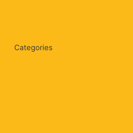
marzo 2024
febrero 2024
Categories
Actualidad
Cultura & Sociedad
Deportes
Internacional
Judicial
Locales
Magdalena
Nación
Opinión