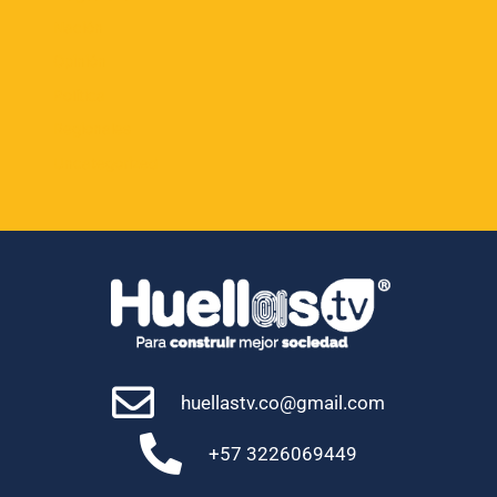
Nación
Opinión
Política
Regionales
Uncategorized
huellastv.co@gmail.com
+57 3226069449