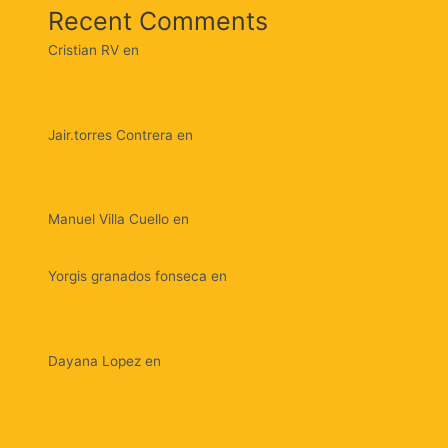
Recent Comments
Cristian RV
en
¡Sorprendente revelación! Testimonio
del presunto sicario que atacó al alcalde de Pinto:
‘Ricardo Andrade me ordenó hacerlo (Video)
Jair.torres Contrera
en
Alcaldía adjudicó el PAE: Unión
Temporal Ciénaga es el nuevo operador por un valor
de $ 8.359.241.226
Manuel Villa Cuello
en
El escritor cienaguero Silvio
Modesto Echeverría presenta su libro “Efemérides”.
Yorgis granados fonseca
en
Unimagdalena y
Federación Comunal del Magdalena firmaron convenio
marco de cooperación interinstitucional
Dayana Lopez
en
Gremio educativo y estudiantes
encabezaron la marcha por el derecho a la vida