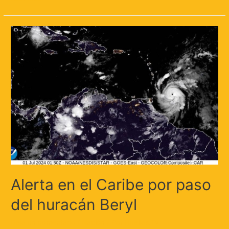
Alerta en el Caribe por paso
del huracán Beryl
Deja un comentario
/
Nación
/ Por
Huellas.Tv