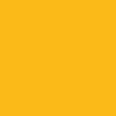
permiso para colocar venta de comidas
¡Club Skating sigue Brillando! Se coronó campeón en
el 5° Festival Nacional de Patinaje «Soledad sobre
Ruedas»
Lluvias obligan a regular tratamiento de agua en
Ciénaga: Operadores de la Sierra anuncia baja presión
en varios sectores
Estrategias de seguridad en Ciénaga dan positivos
resultados: tasa de homicidios disminuyó un 58% en
2026
Otro foco de contaminación: reclaman a Operadores
de la Sierra limpieza bajo el puente de la calle 19 con
carrera 11