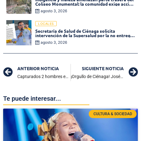
Coliseo Monumental: la comunidad exige acción
inmediata!
agosto 3, 2026
LOCALES
Secretaría de Salud de Ciénaga solicita
intervención de la Supersalud por la no entrega
de medicamentos en las EPS
agosto 3, 2026
ANTERIOR NOTICIA
SIGUIENTE NOTICIA
Capturados 2 hombres en flagrancia con estupefacientes en Ciénaga
¡Orgullo de Ciénaga! José Serrano llega al sistema judicial como Juez de la República
Te puede interesar...
CULTURA & SOCIEDAD