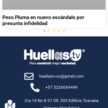
Peso Pluma en nuevo escándalo por
presunta infidelidad
1
2
3
4
5
huellastv.co@gmail.com
+57 3226069449
Cra 14 No 8-37 Ofi. 303 Edificio Toscana
Ciénaga Magdalena