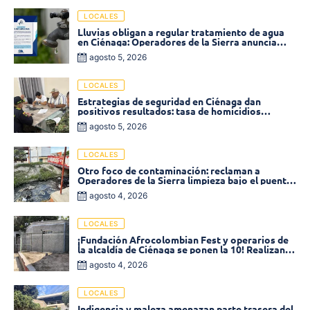
LOCALES
Lluvias obligan a regular tratamiento de agua
en Ciénaga: Operadores de la Sierra anuncia
baja presión en varios sectores
agosto 5, 2026
LOCALES
Estrategias de seguridad en Ciénaga dan
positivos resultados: tasa de homicidios
disminuyó un 58% en 2026
agosto 5, 2026
LOCALES
Otro foco de contaminación: reclaman a
Operadores de la Sierra limpieza bajo el puente
de la calle 19 con carrera 11
agosto 4, 2026
LOCALES
¡Fundación Afrocolombian Fest y operarios de
la alcaldía de Ciénaga se ponen la 10! Realizan
limpieza de la parte posterior del Coliseo
agosto 4, 2026
Monumental
LOCALES
Indigencia y maleza amenazan parte trasera del