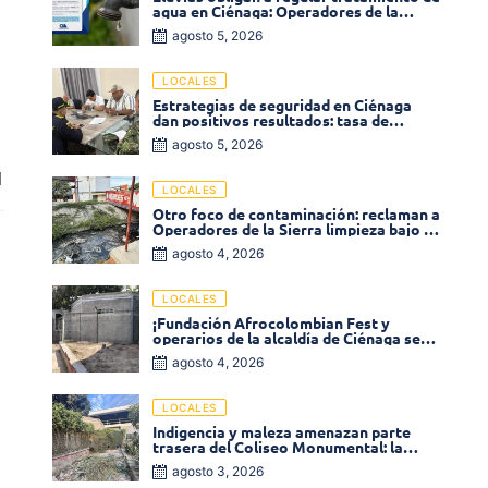
agua en Ciénaga: Operadores de la
Sierra anuncia baja presión en varios
agosto 5, 2026
sectores
LOCALES
Estrategias de seguridad en Ciénaga
dan positivos resultados: tasa de
homicidios disminuyó un 58% en 2026
agosto 5, 2026
l
LOCALES
Otro foco de contaminación: reclaman a
Operadores de la Sierra limpieza bajo el
puente de la calle 19 con carrera 11
agosto 4, 2026
LOCALES
¡Fundación Afrocolombian Fest y
operarios de la alcaldía de Ciénaga se
ponen la 10! Realizan limpieza de la
agosto 4, 2026
parte posterior del Coliseo
Monumental
LOCALES
Indigencia y maleza amenazan parte
trasera del Coliseo Monumental: la
comunidad exige acción inmediata!
agosto 3, 2026