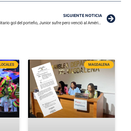
SIGUIENTE NOTICIA
¡Siempre Carlos Bacca, siempre! Con solitario gol del porteño, Junior sufre pero venció al América 1×0
LOCALES
MAGDALENA