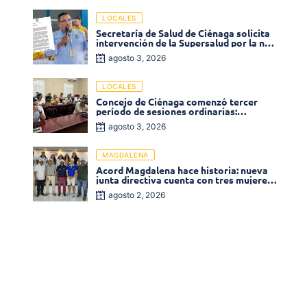
LOCALES
Secretaría de Salud de Ciénaga solicita
intervención de la Supersalud por la no
entrega de medicamentos en las EPS
agosto 3, 2026
LOCALES
Concejo de Ciénaga comenzó tercer
período de sesiones ordinarias:
Operadores de la Sierra tema central de
agosto 3, 2026
la plenaria
MAGDALENA
Acord Magdalena hace historia: nueva
junta directiva cuenta con tres mujeres
y una en el Órgano de Control
agosto 2, 2026