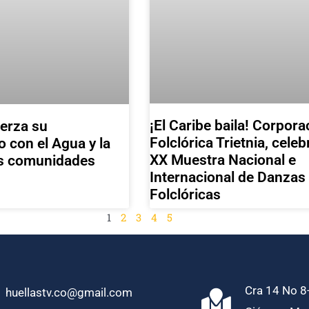
¡El Caribe baila! Corpora
uerza su
Folclórica Trietnia, celeb
con el Agua y la
XX Muestra Nacional e
as comunidades
Internacional de Danzas
Folclóricas
1
2
3
4
5
Cra 14 No 8-
huellastv.co@gmail.com