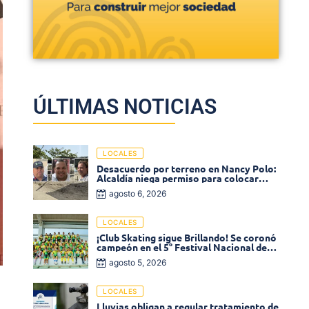
ÚLTIMAS NOTICIAS
LOCALES
Desacuerdo por terreno en Nancy Polo:
Alcaldía niega permiso para colocar
venta de comidas
agosto 6, 2026
LOCALES
¡Club Skating sigue Brillando! Se coronó
campeón en el 5° Festival Nacional de
Patinaje «Soledad sobre Ruedas»
agosto 5, 2026
LOCALES
Lluvias obligan a regular tratamiento de