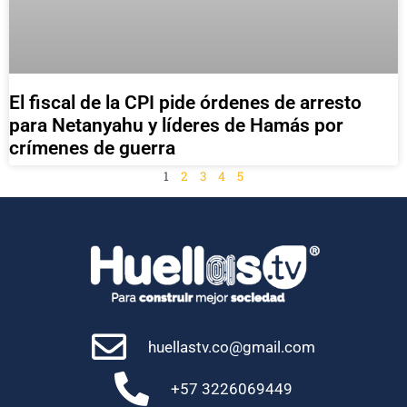
El fiscal de la CPI pide órdenes de arresto
para Netanyahu y líderes de Hamás por
crímenes de guerra
1
2
3
4
5
huellastv.co@gmail.com
+57 3226069449