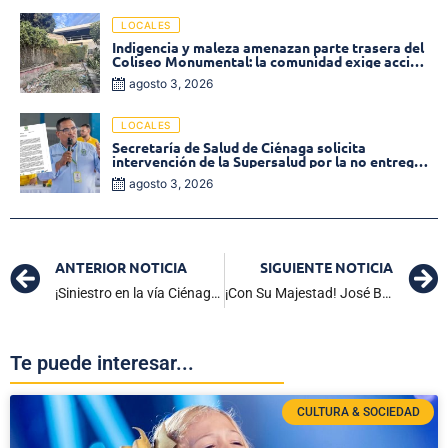
LOCALES
Indigencia y maleza amenazan parte trasera del
Coliseo Monumental: la comunidad exige acción
inmediata!
agosto 3, 2026
LOCALES
Secretaría de Salud de Ciénaga solicita
intervención de la Supersalud por la no entrega
de medicamentos en las EPS
agosto 3, 2026
ANTERIOR NOTICIA
SIGUIENTE NOTICIA
¡Siniestro en la vía Ciénaga a Santa Marta: autoridades confirman una persona muerta y varios heridos de gravedad
¡Con Su Majestad! José Blanco está en la final del “Compositor de Compositores” en el 40 Festival de la Cumbia
Te puede interesar...
CULTURA & SOCIEDAD