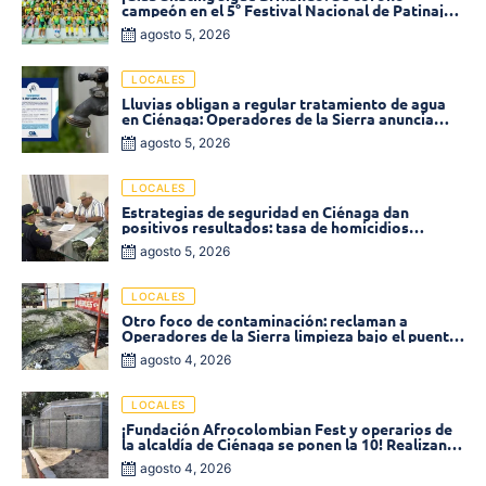
campeón en el 5° Festival Nacional de Patinaje
«Soledad sobre Ruedas»
agosto 5, 2026
LOCALES
Lluvias obligan a regular tratamiento de agua
en Ciénaga: Operadores de la Sierra anuncia
baja presión en varios sectores
agosto 5, 2026
LOCALES
Estrategias de seguridad en Ciénaga dan
positivos resultados: tasa de homicidios
disminuyó un 58% en 2026
agosto 5, 2026
LOCALES
Otro foco de contaminación: reclaman a
Operadores de la Sierra limpieza bajo el puente
de la calle 19 con carrera 11
agosto 4, 2026
LOCALES
¡Fundación Afrocolombian Fest y operarios de
la alcaldía de Ciénaga se ponen la 10! Realizan
limpieza de la parte posterior del Coliseo
agosto 4, 2026
Monumental