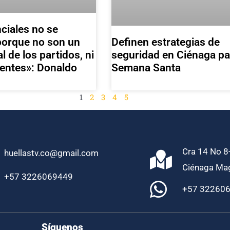
ciales no se
Definen estrategias de
porque no son un
seguridad en Ciénaga pa
l de los partidos, ni
Semana Santa
gentes»: Donaldo
1
2
3
4
5
Cra 14 No 8-
huellastv.co@gmail.com
Ciénaga Ma
+57 3226069449
+57 32260
Síguenos