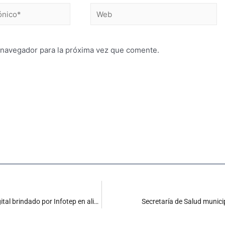
 navegador para la próxima vez que comente.
Emprendedores cienagueros culminaron curso de Marketing Digital brindado por Infotep en alianza con el SENA
Secretaría de Salud munici