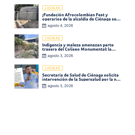
LOCALES
¡Fundación Afrocolombian Fest y
operarios de la alcaldía de Ciénaga se
ponen la 10! Realizan limpieza de la
agosto 4, 2026
parte posterior del Coliseo
Monumental
LOCALES
Indigencia y maleza amenazan parte
trasera del Coliseo Monumental: la
comunidad exige acción inmediata!
agosto 3, 2026
LOCALES
Secretaría de Salud de Ciénaga solicita
intervención de la Supersalud por la no
entrega de medicamentos en las EPS
agosto 3, 2026