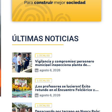
ÚLTIMAS NOTICIAS
LOCALES
Vigilancia y compromiso: personero
municipal inspecciona planta de
tratamiento de agua
agosto 6, 2026
LOCALES
¡Los profesores se lucieron! Éxito
rotundo en el Encuentro Folclórico y
Cultural del Magisterio 2026 en Ciénaga
agosto 6, 2026
LOCALES
Desacuerdo por terreno en Nancy Polo: