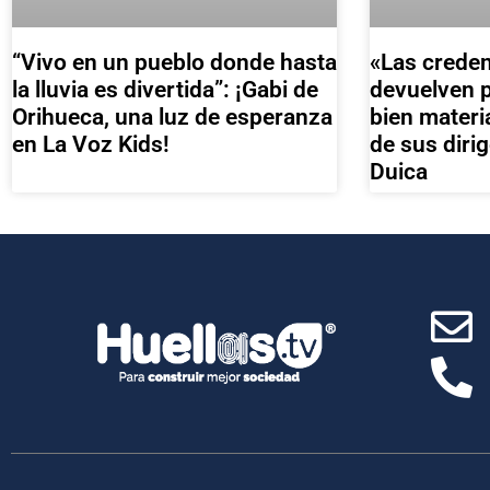
«Las creden
“Vivo en un pueblo donde hasta
devuelven 
la lluvia es divertida”: ¡Gabi de
bien materia
Orihueca, una luz de esperanza
de sus diri
en La Voz Kids!
Duica