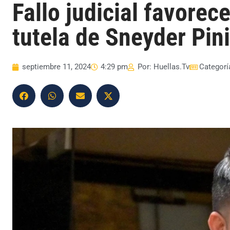
Fallo judicial favore
tutela de Sneyder Pini
septiembre 11, 2024
4:29 pm
Por:
Huellas.Tv
Categorí