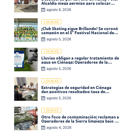
Alcaldía niega permiso para colocar
venta de comidas
agosto 6, 2026
LOCALES
¡Club Skating sigue Brillando! Se coronó
campeón en el 5° Festival Nacional de
Patinaje «Soledad sobre Ruedas»
agosto 5, 2026
LOCALES
Lluvias obligan a regular tratamiento de
agua en Ciénaga: Operadores de la
Sierra anuncia baja presión en varios
agosto 5, 2026
sectores
LOCALES
Estrategias de seguridad en Ciénaga
dan positivos resultados: tasa de
homicidios disminuyó un 58% en 2026
agosto 5, 2026
LOCALES
Otro foco de contaminación: reclaman a
Operadores de la Sierra limpieza bajo el
puente de la calle 19 con carrera 11
agosto 4, 2026