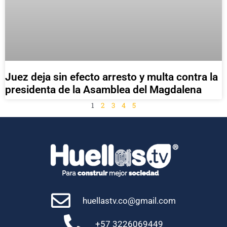
Juez deja sin efecto arresto y multa contra la
presidenta de la Asamblea del Magdalena
1
2
3
4
5
huellastv.co@gmail.com
+57 3226069449