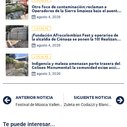
LOCALES
Otro foco de contaminación: reclaman a
Operadores de la Sierra limpieza bajo el puente
de la calle 19 con carrera 11
agosto 4, 2026
LOCALES
¡Fundación Afrocolombian Fest y operarios de
la alcaldía de Ciénaga se ponen la 10! Realizan
limpieza de la parte posterior del Coliseo
agosto 4, 2026
Monumental
LOCALES
Indigencia y maleza amenazan parte trasera del
Coliseo Monumental: la comunidad exige acción
inmediata!
agosto 3, 2026
ANTERIOR NOTICIA
SIGUIENTE NOTICIA
Festival de Música Vallenata en Guitarra de Codazzi: cienagueros barren en Tríos Aficionados
Zuleta en Codazzi y Blanco en El Banco, ganaron segundo lugar en Canción Inédita
Te puede interesar...