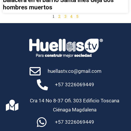
hombres muertos
1
2
3
4
5
huellastv.co@gmail.com
+57 3226069449
Cra 14 No 8-37 Ofi. 303 Edificio Toscana
Ciénaga Magdalena
+57 3226069449