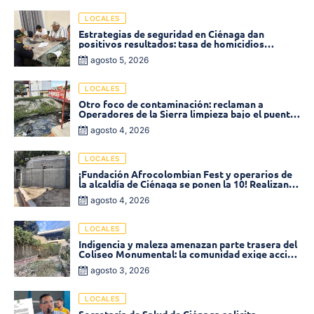
LOCALES
Estrategias de seguridad en Ciénaga dan
positivos resultados: tasa de homicidios
disminuyó un 58% en 2026
agosto 5, 2026
LOCALES
Otro foco de contaminación: reclaman a
Operadores de la Sierra limpieza bajo el puente
de la calle 19 con carrera 11
agosto 4, 2026
LOCALES
¡Fundación Afrocolombian Fest y operarios de
la alcaldía de Ciénaga se ponen la 10! Realizan
limpieza de la parte posterior del Coliseo
agosto 4, 2026
Monumental
LOCALES
Indigencia y maleza amenazan parte trasera del
Coliseo Monumental: la comunidad exige acción
inmediata!
agosto 3, 2026
LOCALES