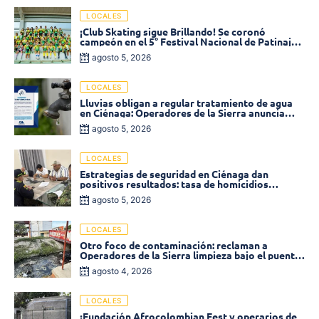
LOCALES
¡Club Skating sigue Brillando! Se coronó
campeón en el 5° Festival Nacional de Patinaje
«Soledad sobre Ruedas»
agosto 5, 2026
LOCALES
Lluvias obligan a regular tratamiento de agua
en Ciénaga: Operadores de la Sierra anuncia
baja presión en varios sectores
agosto 5, 2026
LOCALES
Estrategias de seguridad en Ciénaga dan
positivos resultados: tasa de homicidios
disminuyó un 58% en 2026
agosto 5, 2026
LOCALES
Otro foco de contaminación: reclaman a
Operadores de la Sierra limpieza bajo el puente
de la calle 19 con carrera 11
agosto 4, 2026
LOCALES
¡Fundación Afrocolombian Fest y operarios de