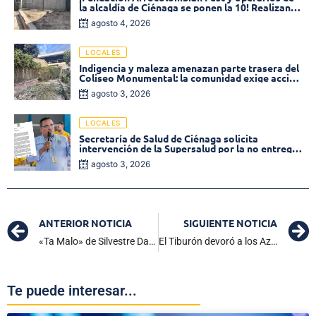
la alcaldía de Ciénaga se ponen la 10! Realizan
limpieza de la parte posterior del Coliseo
agosto 4, 2026
Monumental
LOCALES
Indigencia y maleza amenazan parte trasera del
Coliseo Monumental: la comunidad exige acción
inmediata!
agosto 3, 2026
LOCALES
Secretaría de Salud de Ciénaga solicita
intervención de la Supersalud por la no entrega
de medicamentos en las EPS
agosto 3, 2026
ANTERIOR NOTICIA
SIGUIENTE NOTICIA
«Ta Malo» de Silvestre Dangond se lleva el Latin Grammy al Mejor Álbum Cumbia-Vallenato
El Tiburón devoró a los Azucareros y asegura su lugar en los cuadrangulares de la Liga II-2024
Te puede interesar...