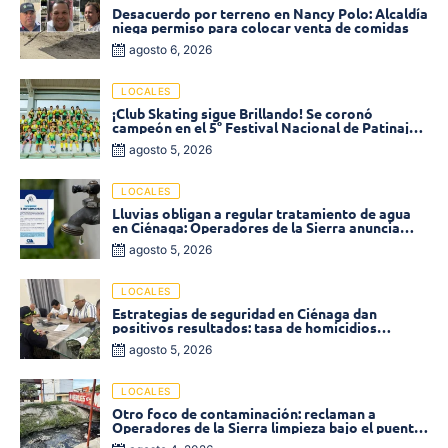
Desacuerdo por terreno en Nancy Polo: Alcaldía
niega permiso para colocar venta de comidas
agosto 6, 2026
LOCALES
¡Club Skating sigue Brillando! Se coronó
campeón en el 5° Festival Nacional de Patinaje
«Soledad sobre Ruedas»
agosto 5, 2026
LOCALES
Lluvias obligan a regular tratamiento de agua
en Ciénaga: Operadores de la Sierra anuncia
baja presión en varios sectores
agosto 5, 2026
LOCALES
Estrategias de seguridad en Ciénaga dan
positivos resultados: tasa de homicidios
disminuyó un 58% en 2026
agosto 5, 2026
LOCALES
Otro foco de contaminación: reclaman a
Operadores de la Sierra limpieza bajo el puente
de la calle 19 con carrera 11