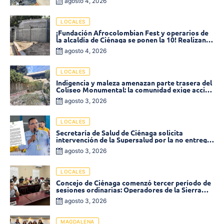
agosto 4, 2026
LOCALES
¡Fundación Afrocolombian Fest y operarios de
la alcaldía de Ciénaga se ponen la 10! Realizan
limpieza de la parte posterior del Coliseo
agosto 4, 2026
Monumental
LOCALES
Indigencia y maleza amenazan parte trasera del
Coliseo Monumental: la comunidad exige acción
inmediata!
agosto 3, 2026
LOCALES
Secretaría de Salud de Ciénaga solicita
intervención de la Supersalud por la no entrega
de medicamentos en las EPS
agosto 3, 2026
LOCALES
Concejo de Ciénaga comenzó tercer período de
sesiones ordinarias: Operadores de la Sierra
tema central de la plenaria
agosto 3, 2026
MAGDALENA