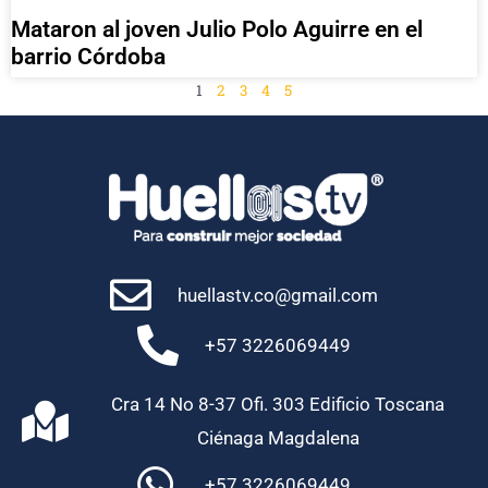
Mataron al joven Julio Polo Aguirre en el
barrio Córdoba
1
2
3
4
5
huellastv.co@gmail.com
+57 3226069449
Cra 14 No 8-37 Ofi. 303 Edificio Toscana
Ciénaga Magdalena
+57 3226069449