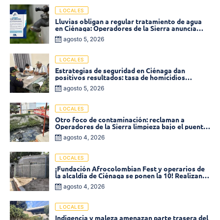
LOCALES
Lluvias obligan a regular tratamiento de agua
en Ciénaga: Operadores de la Sierra anuncia
baja presión en varios sectores
agosto 5, 2026
LOCALES
Estrategias de seguridad en Ciénaga dan
positivos resultados: tasa de homicidios
disminuyó un 58% en 2026
agosto 5, 2026
LOCALES
Otro foco de contaminación: reclaman a
Operadores de la Sierra limpieza bajo el puente
de la calle 19 con carrera 11
agosto 4, 2026
LOCALES
¡Fundación Afrocolombian Fest y operarios de
la alcaldía de Ciénaga se ponen la 10! Realizan
limpieza de la parte posterior del Coliseo
agosto 4, 2026
Monumental
LOCALES
Indigencia y maleza amenazan parte trasera del