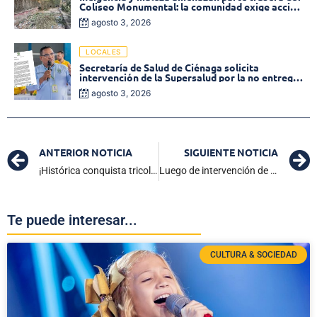
Coliseo Monumental: la comunidad exige acción
inmediata!
agosto 3, 2026
LOCALES
Secretaría de Salud de Ciénaga solicita
intervención de la Supersalud por la no entrega
de medicamentos en las EPS
agosto 3, 2026
ANTERIOR NOTICIA
SIGUIENTE NOTICIA
¡Histórica conquista tricolor! Las campeonas de la Conmebol Liga de Naciones y su gloriosa clasificación al Mundial de Brasil 2027
Luego de intervención de la Armada y Policía: sanos y salvos aparecen pescadores presuntamente retenidos
Te puede interesar...
CULTURA & SOCIEDAD