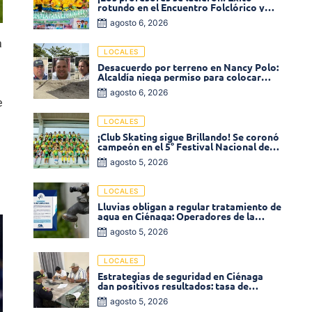
rotundo en el Encuentro Folclórico y
Cultural del Magisterio 2026 en Ciénaga
agosto 6, 2026
a
LOCALES
Desacuerdo por terreno en Nancy Polo:
Alcaldía niega permiso para colocar
venta de comidas
agosto 6, 2026
e
LOCALES
¡Club Skating sigue Brillando! Se coronó
campeón en el 5° Festival Nacional de
Patinaje «Soledad sobre Ruedas»
agosto 5, 2026
LOCALES
Lluvias obligan a regular tratamiento de
agua en Ciénaga: Operadores de la
Sierra anuncia baja presión en varios
agosto 5, 2026
sectores
LOCALES
Estrategias de seguridad en Ciénaga
dan positivos resultados: tasa de
homicidios disminuyó un 58% en 2026
agosto 5, 2026