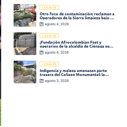
LOCALES
Otro foco de contaminación: reclaman a
Operadores de la Sierra limpieza bajo el
puente de la calle 19 con carrera 11
agosto 4, 2026
LOCALES
¡Fundación Afrocolombian Fest y
operarios de la alcaldía de Ciénaga se
ponen la 10! Realizan limpieza de la
agosto 4, 2026
parte posterior del Coliseo
Monumental
LOCALES
Indigencia y maleza amenazan parte
trasera del Coliseo Monumental: la
comunidad exige acción inmediata!
agosto 3, 2026