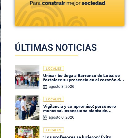
ÚLTIMAS NOTICIAS
LOCALES
Unicaribe llega a Barranco de Loba: se
fortalece su presencia en el corazón del
departamento de Bolívar
agosto 8, 2026
LOCALES
Vigilancia y compromiso: personero
municipal inspecciona planta de
tratamiento de agua
agosto 6, 2026
LOCALES
¡Los profesores se lucieron! Éxito