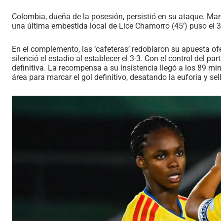
Colombia, dueña de la posesión, persistió en su ataque. Marc
una última embestida local de Lice Chamorro (45’) puso el 3-
En el complemento, las ‘cafeteras’ redoblaron su apuesta ofe
silenció el estadio al establecer el 3-3. Con el control del pa
definitiva. La recompensa a su insistencia llegó a los 89 
área para marcar el gol definitivo, desatando la euforia y 