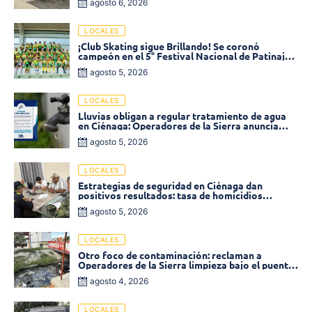
agosto 6, 2026
LOCALES
¡Club Skating sigue Brillando! Se coronó
campeón en el 5° Festival Nacional de Patinaje
«Soledad sobre Ruedas»
agosto 5, 2026
LOCALES
Lluvias obligan a regular tratamiento de agua
en Ciénaga: Operadores de la Sierra anuncia
baja presión en varios sectores
agosto 5, 2026
LOCALES
Estrategias de seguridad en Ciénaga dan
positivos resultados: tasa de homicidios
disminuyó un 58% en 2026
agosto 5, 2026
LOCALES
Otro foco de contaminación: reclaman a
Operadores de la Sierra limpieza bajo el puente
de la calle 19 con carrera 11
agosto 4, 2026
LOCALES