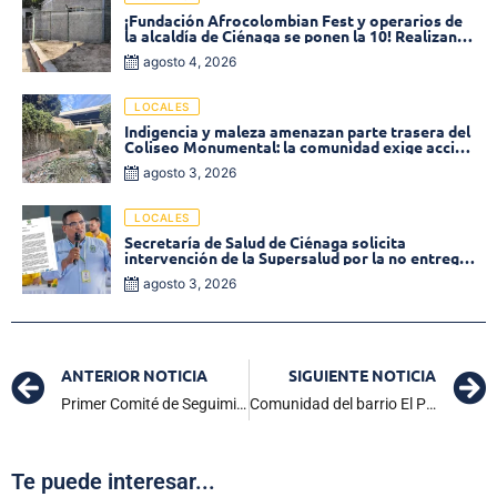
¡Fundación Afrocolombian Fest y operarios de
la alcaldía de Ciénaga se ponen la 10! Realizan
limpieza de la parte posterior del Coliseo
agosto 4, 2026
Monumental
LOCALES
Indigencia y maleza amenazan parte trasera del
Coliseo Monumental: la comunidad exige acción
inmediata!
agosto 3, 2026
LOCALES
Secretaría de Salud de Ciénaga solicita
intervención de la Supersalud por la no entrega
de medicamentos en las EPS
agosto 3, 2026
ANTERIOR NOTICIA
SIGUIENTE NOTICIA
Primer Comité de Seguimiento Electoral en Ciénaga: autoridades delimitan acciones para la segunda vuelta presidencial
Comunidad del barrio El Poblado denuncia daños por trabajos de Operadores de la Sierra
Te puede interesar...