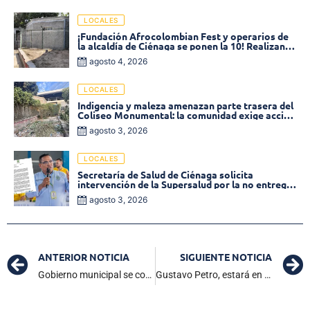
LOCALES
¡Fundación Afrocolombian Fest y operarios de
la alcaldía de Ciénaga se ponen la 10! Realizan
limpieza de la parte posterior del Coliseo
agosto 4, 2026
Monumental
LOCALES
Indigencia y maleza amenazan parte trasera del
Coliseo Monumental: la comunidad exige acción
inmediata!
agosto 3, 2026
LOCALES
Secretaría de Salud de Ciénaga solicita
intervención de la Supersalud por la no entrega
de medicamentos en las EPS
agosto 3, 2026
ANTERIOR NOTICIA
SIGUIENTE NOTICIA
Gobierno municipal se compromete a pagar retroactivo este 8 de mayo: Magisterio se mantiene en paro hasta que le cumplan
Gustavo Petro, estará en Santa Marta este miércoles 8 de mayo