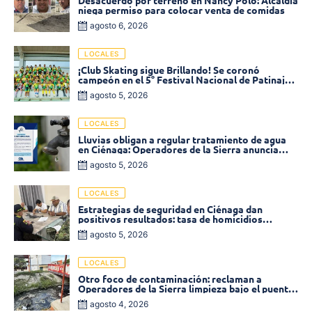
niega permiso para colocar venta de comidas
agosto 6, 2026
LOCALES
¡Club Skating sigue Brillando! Se coronó
campeón en el 5° Festival Nacional de Patinaje
«Soledad sobre Ruedas»
agosto 5, 2026
LOCALES
Lluvias obligan a regular tratamiento de agua
en Ciénaga: Operadores de la Sierra anuncia
baja presión en varios sectores
agosto 5, 2026
LOCALES
Estrategias de seguridad en Ciénaga dan
positivos resultados: tasa de homicidios
disminuyó un 58% en 2026
agosto 5, 2026
LOCALES
Otro foco de contaminación: reclaman a
Operadores de la Sierra limpieza bajo el puente
de la calle 19 con carrera 11
agosto 4, 2026