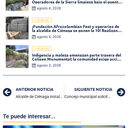
Operadores de la Sierra limpieza bajo el puente
de la calle 19 con carrera 11
agosto 4, 2026
LOCALES
¡Fundación Afrocolombian Fest y operarios de
la alcaldía de Ciénaga se ponen la 10! Realizan
limpieza de la parte posterior del Coliseo
agosto 4, 2026
Monumental
LOCALES
Indigencia y maleza amenazan parte trasera del
Coliseo Monumental: la comunidad exige acción
inmediata!
agosto 3, 2026
ANTERIOR NOTICIA
SIGUIENTE NOTICIA
Alcalde de Ciénaga instala primer periodo de sesiones ordinarias del Concejo
Concejo municipal solicita informe detallado sobre la inversión del Festival del Caimán Cienaguero 2025
Te puede interesar...