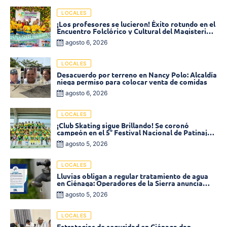
LOCALES
¡Los profesores se lucieron! Éxito rotundo en el
Encuentro Folclórico y Cultural del Magisterio
2026 en Ciénaga
agosto 6, 2026
LOCALES
Desacuerdo por terreno en Nancy Polo: Alcaldía
niega permiso para colocar venta de comidas
agosto 6, 2026
LOCALES
¡Club Skating sigue Brillando! Se coronó
campeón en el 5° Festival Nacional de Patinaje
«Soledad sobre Ruedas»
agosto 5, 2026
LOCALES
Lluvias obligan a regular tratamiento de agua
en Ciénaga: Operadores de la Sierra anuncia
baja presión en varios sectores
agosto 5, 2026
LOCALES
Estrategias de seguridad en Ciénaga dan