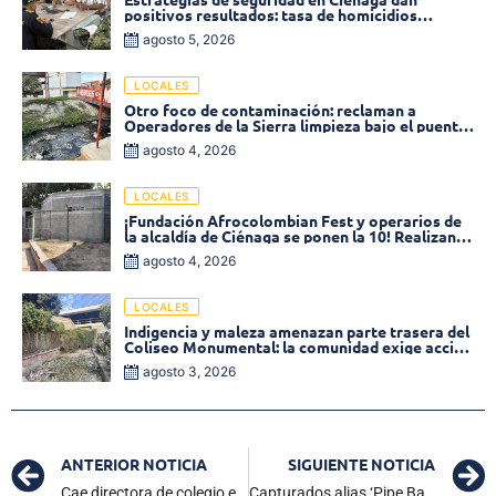
positivos resultados: tasa de homicidios
disminuyó un 58% en 2026
agosto 5, 2026
LOCALES
Otro foco de contaminación: reclaman a
Operadores de la Sierra limpieza bajo el puente
de la calle 19 con carrera 11
agosto 4, 2026
LOCALES
¡Fundación Afrocolombian Fest y operarios de
la alcaldía de Ciénaga se ponen la 10! Realizan
limpieza de la parte posterior del Coliseo
agosto 4, 2026
Monumental
LOCALES
Indigencia y maleza amenazan parte trasera del
Coliseo Monumental: la comunidad exige acción
inmediata!
agosto 3, 2026
ANTERIOR NOTICIA
SIGUIENTE NOTICIA
Cae directora de colegio en Barranquilla, líder de la banda criminal ‘Los Pepes-Mafiosos’
Capturados alias ‘Pipe Bareta’ y alias ‘Yerlis’: Presuntos sicarios de las Autodefensas Conquistadoras de la Sierra