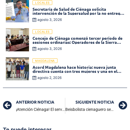
LOCALES
Secretaría de Salud de Ciénaga solicita
intervención de la Supersalud por la no entrega
de medicamentos en las EPS
agosto 3, 2026
LOCALES
Concejo de Ciénaga comenzó tercer período de
sesiones ordinarias: Operadores de la Sierra
tema central de la plenaria
agosto 3, 2026
MAGDALENA
Acord Magdalena hace historia: nueva junta
directiva cuenta con tres mujeres y una en el
Órgano de Control
agosto 2, 2026
ANTERIOR NOTICIA
SIGUIENTE NOTICIA
¡Atención Ciénaga! El servicio de agua será suspendido en el sector norte este 25 de febrero
Beisbolista cienaguero se prepara para un showcase en República Dominicana con la MLB
Te puede interesar...