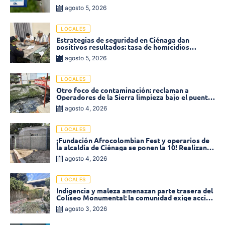
baja presión en varios sectores
agosto 5, 2026
LOCALES
Estrategias de seguridad en Ciénaga dan
positivos resultados: tasa de homicidios
disminuyó un 58% en 2026
agosto 5, 2026
LOCALES
Otro foco de contaminación: reclaman a
Operadores de la Sierra limpieza bajo el puente
de la calle 19 con carrera 11
agosto 4, 2026
LOCALES
¡Fundación Afrocolombian Fest y operarios de
la alcaldía de Ciénaga se ponen la 10! Realizan
limpieza de la parte posterior del Coliseo
agosto 4, 2026
Monumental
LOCALES
Indigencia y maleza amenazan parte trasera del
Coliseo Monumental: la comunidad exige acción
inmediata!
agosto 3, 2026