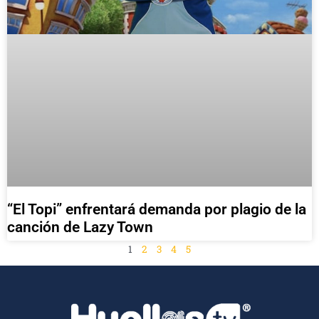
“El Topi” enfrentará demanda por plagio de la
canción de Lazy Town
1
2
3
4
5