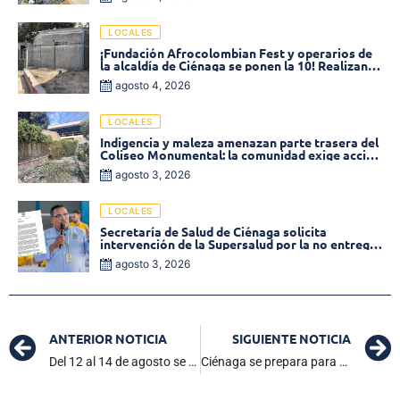
LOCALES
¡Fundación Afrocolombian Fest y operarios de
la alcaldía de Ciénaga se ponen la 10! Realizan
limpieza de la parte posterior del Coliseo
agosto 4, 2026
Monumental
LOCALES
Indigencia y maleza amenazan parte trasera del
Coliseo Monumental: la comunidad exige acción
inmediata!
agosto 3, 2026
LOCALES
Secretaría de Salud de Ciénaga solicita
intervención de la Supersalud por la no entrega
de medicamentos en las EPS
agosto 3, 2026
ANTERIOR NOTICIA
SIGUIENTE NOTICIA
Del 12 al 14 de agosto se definirá la posición de las listas por sector en la tarjeta electoral para las elecciones de los Consejos de Juventud
Ciénaga se prepara para vivir la XIX Muestra Nacional e Internacional de Danzas Folclóricas TRIETNIA