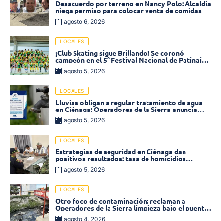
Desacuerdo por terreno en Nancy Polo: Alcaldía
niega permiso para colocar venta de comidas
agosto 6, 2026
LOCALES
¡Club Skating sigue Brillando! Se coronó
campeón en el 5° Festival Nacional de Patinaje
«Soledad sobre Ruedas»
agosto 5, 2026
LOCALES
Lluvias obligan a regular tratamiento de agua
en Ciénaga: Operadores de la Sierra anuncia
baja presión en varios sectores
agosto 5, 2026
LOCALES
Estrategias de seguridad en Ciénaga dan
positivos resultados: tasa de homicidios
disminuyó un 58% en 2026
agosto 5, 2026
LOCALES
Otro foco de contaminación: reclaman a
Operadores de la Sierra limpieza bajo el puente
de la calle 19 con carrera 11
agosto 4, 2026