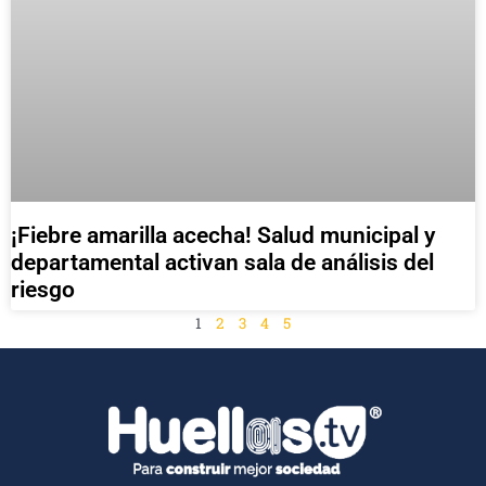
¡Fiebre amarilla acecha! Salud municipal y
departamental activan sala de análisis del
riesgo
1
2
3
4
5