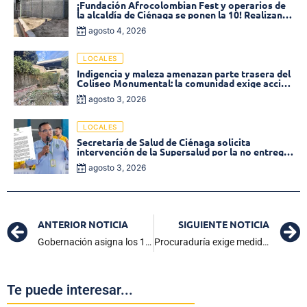
¡Fundación Afrocolombian Fest y operarios de
la alcaldía de Ciénaga se ponen la 10! Realizan
limpieza de la parte posterior del Coliseo
agosto 4, 2026
Monumental
LOCALES
Indigencia y maleza amenazan parte trasera del
Coliseo Monumental: la comunidad exige acción
inmediata!
agosto 3, 2026
LOCALES
Secretaría de Salud de Ciénaga solicita
intervención de la Supersalud por la no entrega
de medicamentos en las EPS
agosto 3, 2026
ANTERIOR NOTICIA
SIGUIENTE NOTICIA
Gobernación asigna los 150 proyectos de ‘Obras Menores’ para beneficiar a las poblaciones rurales del Magdalena
Procuraduría exige medidas urgentes para frenar colapsos del alcantarillado en Santa Marta
Te puede interesar...