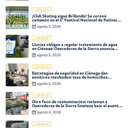
LOCALES
¡Club Skating sigue Brillando! Se coronó
campeón en el 5° Festival Nacional de Patinaje
«Soledad sobre Ruedas»
agosto 5, 2026
LOCALES
Lluvias obligan a regular tratamiento de agua
en Ciénaga: Operadores de la Sierra anuncia
baja presión en varios sectores
agosto 5, 2026
LOCALES
Estrategias de seguridad en Ciénaga dan
positivos resultados: tasa de homicidios
disminuyó un 58% en 2026
agosto 5, 2026
LOCALES
Otro foco de contaminación: reclaman a
Operadores de la Sierra limpieza bajo el puente
de la calle 19 con carrera 11
agosto 4, 2026
LOCALES