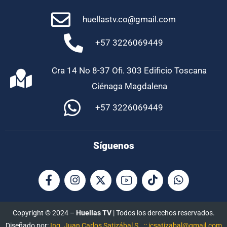
huellastv.co@gmail.com
+57 3226069449
Cra 14 No 8-37 Ofi. 303 Edificio Toscana
Ciénaga Magdalena
+57 3226069449
Síguenos
Copyright © 2024 –
Huellas TV
| Todos los derechos reservados.
Diseñado por:
Ing. Juan Carlos Satizábal S.. :: jcsatizabal@gmail.com