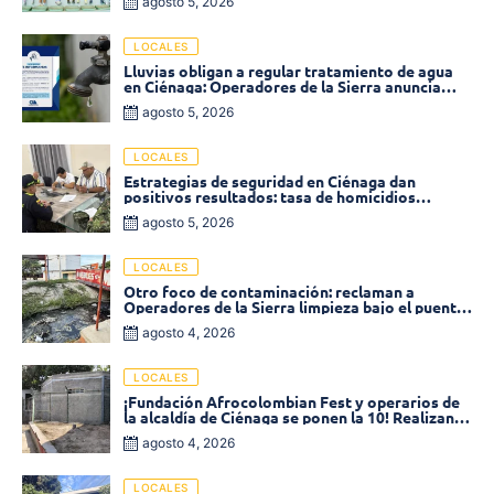
agosto 5, 2026
LOCALES
Lluvias obligan a regular tratamiento de agua
en Ciénaga: Operadores de la Sierra anuncia
baja presión en varios sectores
agosto 5, 2026
LOCALES
Estrategias de seguridad en Ciénaga dan
positivos resultados: tasa de homicidios
disminuyó un 58% en 2026
agosto 5, 2026
LOCALES
Otro foco de contaminación: reclaman a
Operadores de la Sierra limpieza bajo el puente
de la calle 19 con carrera 11
agosto 4, 2026
LOCALES
¡Fundación Afrocolombian Fest y operarios de
la alcaldía de Ciénaga se ponen la 10! Realizan
limpieza de la parte posterior del Coliseo
agosto 4, 2026
Monumental
LOCALES