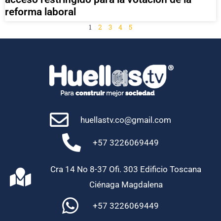
reforma laboral
1
2
3
4
5
huellastv.co@gmail.com
+57 3226069449
Cra 14 No 8-37 Ofi. 303 Edificio Toscana
Ciénaga Magdalena
+57 3226069449