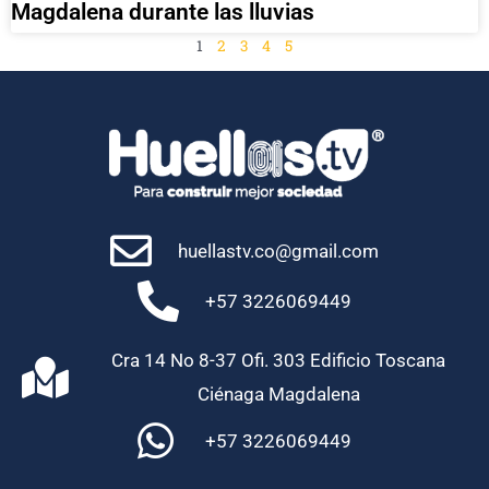
Magdalena durante las lluvias
1
2
3
4
5
huellastv.co@gmail.com
+57 3226069449
Cra 14 No 8-37 Ofi. 303 Edificio Toscana
Ciénaga Magdalena
+57 3226069449