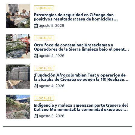
LOCALES
Estrategias de seguridad en Ciénaga dan
positivos resultados: tasa de homicidios
disminuyó un 58% en 2026
agosto 5, 2026
LOCALES
Otro foco de contaminación: reclaman a
Operadores de la Sierra limpieza bajo el puente
de la calle 19 con carrera 11
agosto 4, 2026
LOCALES
¡Fundación Afrocolombian Fest y operarios de
la alcaldía de Ciénaga se ponen la 10! Realizan
limpieza de la parte posterior del Coliseo
agosto 4, 2026
Monumental
LOCALES
Indigencia y maleza amenazan parte trasera del
Coliseo Monumental: la comunidad exige acción
inmediata!
agosto 3, 2026