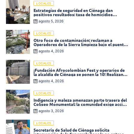
LOCALES
Estrategias de seguridad en Ciénaga dan
positivos resultados: tasa de homicidios
disminuyó un 58% en 2026
agosto 5, 2026
LOCALES
Otro foco de contaminación: reclaman a
Operadores de la Sierra limpieza bajo el puente
de la calle 19 con carrera 11
agosto 4, 2026
LOCALES
¡Fundación Afrocolombian Fest y operarios de
la alcaldía de Ciénaga se ponen la 10! Realizan
limpieza de la parte posterior del Coliseo
agosto 4, 2026
Monumental
LOCALES
Indigencia y maleza amenazan parte trasera del
Coliseo Monumental: la comunidad exige acción
inmediata!
agosto 3, 2026
LOCALES
Secretaría de Salud de Ciénaga solicita
intervención de la Supersalud por la no entrega