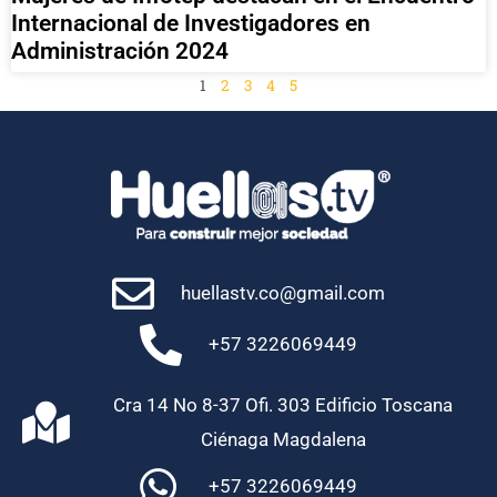
Internacional de Investigadores en
Administración 2024
1
2
3
4
5
huellastv.co@gmail.com
+57 3226069449
Cra 14 No 8-37 Ofi. 303 Edificio Toscana
Ciénaga Magdalena
+57 3226069449