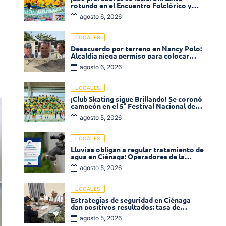
rotundo en el Encuentro Folclórico y
Cultural del Magisterio 2026 en Ciénaga
agosto 6, 2026
LOCALES
Desacuerdo por terreno en Nancy Polo:
Alcaldía niega permiso para colocar
venta de comidas
agosto 6, 2026
LOCALES
¡Club Skating sigue Brillando! Se coronó
campeón en el 5° Festival Nacional de
Patinaje «Soledad sobre Ruedas»
agosto 5, 2026
LOCALES
Lluvias obligan a regular tratamiento de
agua en Ciénaga: Operadores de la
Sierra anuncia baja presión en varios
agosto 5, 2026
sectores
LOCALES
Estrategias de seguridad en Ciénaga
dan positivos resultados: tasa de
homicidios disminuyó un 58% en 2026
agosto 5, 2026