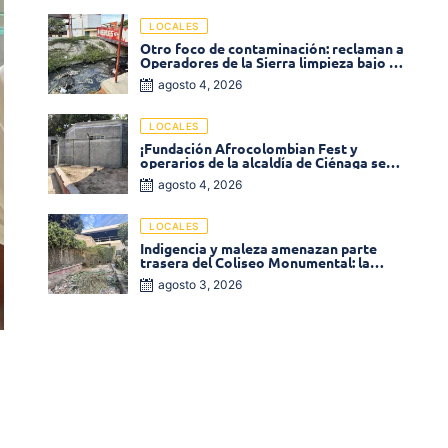
LOCALES
Otro foco de contaminación: reclaman a
Operadores de la Sierra limpieza bajo el
puente de la calle 19 con carrera 11
agosto 4, 2026
LOCALES
¡Fundación Afrocolombian Fest y
operarios de la alcaldía de Ciénaga se
ponen la 10! Realizan limpieza de la
agosto 4, 2026
parte posterior del Coliseo
Monumental
LOCALES
Indigencia y maleza amenazan parte
trasera del Coliseo Monumental: la
comunidad exige acción inmediata!
agosto 3, 2026