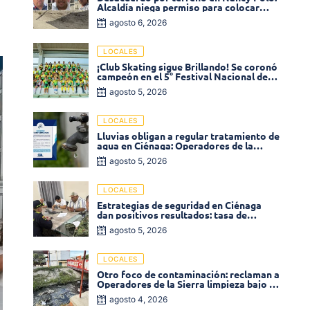
Alcaldía niega permiso para colocar
venta de comidas
agosto 6, 2026
LOCALES
¡Club Skating sigue Brillando! Se coronó
campeón en el 5° Festival Nacional de
Patinaje «Soledad sobre Ruedas»
agosto 5, 2026
LOCALES
Lluvias obligan a regular tratamiento de
agua en Ciénaga: Operadores de la
Sierra anuncia baja presión en varios
agosto 5, 2026
sectores
LOCALES
Estrategias de seguridad en Ciénaga
dan positivos resultados: tasa de
homicidios disminuyó un 58% en 2026
agosto 5, 2026
LOCALES
Otro foco de contaminación: reclaman a
Operadores de la Sierra limpieza bajo el
puente de la calle 19 con carrera 11
agosto 4, 2026