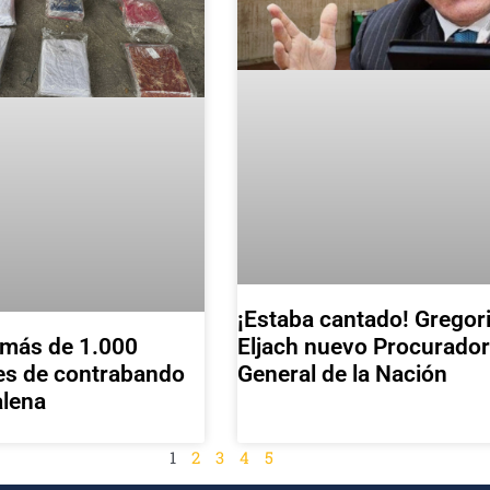
¡Estaba cantado! Gregor
 más de 1.000
Eljach nuevo Procurador
es de contrabando
General de la Nación
alena
1
2
3
4
5