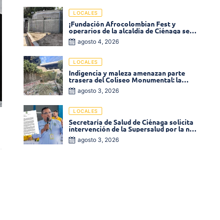
LOCALES
¡Fundación Afrocolombian Fest y
operarios de la alcaldía de Ciénaga se
ponen la 10! Realizan limpieza de la
agosto 4, 2026
parte posterior del Coliseo
Monumental
LOCALES
Indigencia y maleza amenazan parte
trasera del Coliseo Monumental: la
comunidad exige acción inmediata!
agosto 3, 2026
LOCALES
Secretaría de Salud de Ciénaga solicita
intervención de la Supersalud por la no
entrega de medicamentos en las EPS
agosto 3, 2026