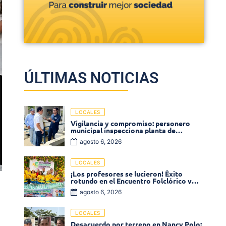
ÚLTIMAS NOTICIAS
LOCALES
Vigilancia y compromiso: personero
municipal inspecciona planta de
tratamiento de agua
agosto 6, 2026
LOCALES
¡Los profesores se lucieron! Éxito
rotundo en el Encuentro Folclórico y
Cultural del Magisterio 2026 en Ciénaga
agosto 6, 2026
LOCALES
Desacuerdo por terreno en Nancy Polo: