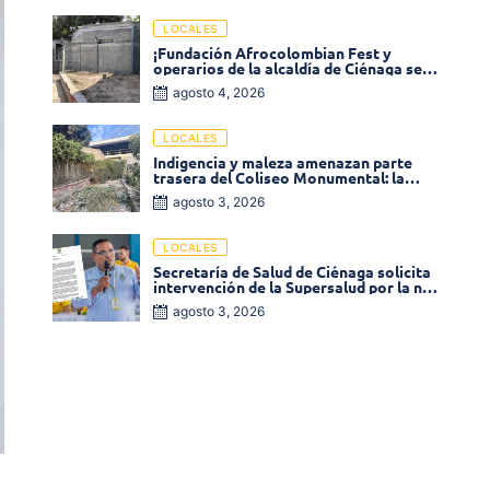
LOCALES
¡Fundación Afrocolombian Fest y
operarios de la alcaldía de Ciénaga se
ponen la 10! Realizan limpieza de la
agosto 4, 2026
parte posterior del Coliseo
Monumental
LOCALES
Indigencia y maleza amenazan parte
trasera del Coliseo Monumental: la
comunidad exige acción inmediata!
agosto 3, 2026
LOCALES
Secretaría de Salud de Ciénaga solicita
intervención de la Supersalud por la no
entrega de medicamentos en las EPS
agosto 3, 2026