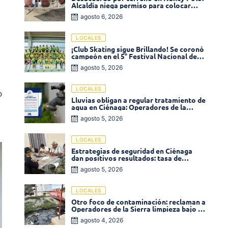
Alcaldía niega permiso para colocar
a
venta de comidas
agosto 6, 2026
LOCALES
¡Club Skating sigue Brillando! Se coronó
campeón en el 5° Festival Nacional de
Patinaje «Soledad sobre Ruedas»
agosto 5, 2026
LOCALES
o
Lluvias obligan a regular tratamiento de
agua en Ciénaga: Operadores de la
Sierra anuncia baja presión en varios
agosto 5, 2026
sectores
LOCALES
Estrategias de seguridad en Ciénaga
dan positivos resultados: tasa de
homicidios disminuyó un 58% en 2026
agosto 5, 2026
LOCALES
Otro foco de contaminación: reclaman a
Operadores de la Sierra limpieza bajo el
puente de la calle 19 con carrera 11
agosto 4, 2026