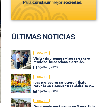
ÚLTIMAS NOTICIAS
LOCALES
Vigilancia y compromiso: personero
municipal inspecciona planta de
tratamiento de agua
agosto 6, 2026
LOCALES
¡Los profesores se lucieron! Éxito
rotundo en el Encuentro Folclórico y
Cultural del Magisterio 2026 en Ciénaga
agosto 6, 2026
LOCALES
Desacuerdo por terreno en Nancy Polo: