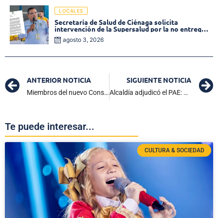
LOCALES
Secretaría de Salud de Ciénaga solicita
intervención de la Supersalud por la no entrega
de medicamentos en las EPS
agosto 3, 2026
ANTERIOR NOTICIA
SIGUIENTE NOTICIA
Miembros del nuevo Consejo Territorial de Planeación reciben designación y eligen Junta directiva
Alcaldía adjudicó el PAE: Unión Temporal Ciénaga es el nuevo operador por un valor de $ 8.359.241.226
Te puede interesar...
CULTURA & SOCIEDAD