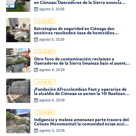
en Ciénaga: Operadores de la Sierra anuncia
baja presión en varios sectores
agosto 5, 2026
LOCALES
Estrategias de seguridad en Ciénaga dan
positivos resultados: tasa de homicidios
disminuyó un 58% en 2026
agosto 5, 2026
LOCALES
Otro foco de contaminación: reclaman a
Operadores de la Sierra limpieza bajo el puente
de la calle 19 con carrera 11
agosto 4, 2026
LOCALES
¡Fundación Afrocolombian Fest y operarios de
la alcaldía de Ciénaga se ponen la 10! Realizan
limpieza de la parte posterior del Coliseo
agosto 4, 2026
Monumental
LOCALES
Indigencia y maleza amenazan parte trasera del
Coliseo Monumental: la comunidad exige acción
inmediata!
agosto 3, 2026