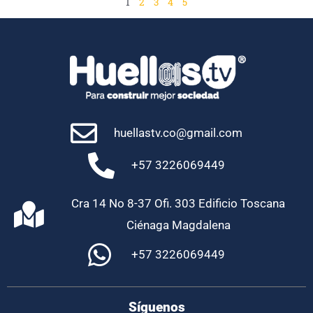
1
2
3
4
5
huellastv.co@gmail.com
+57 3226069449
Cra 14 No 8-37 Ofi. 303 Edificio Toscana
Ciénaga Magdalena
+57 3226069449
Síguenos